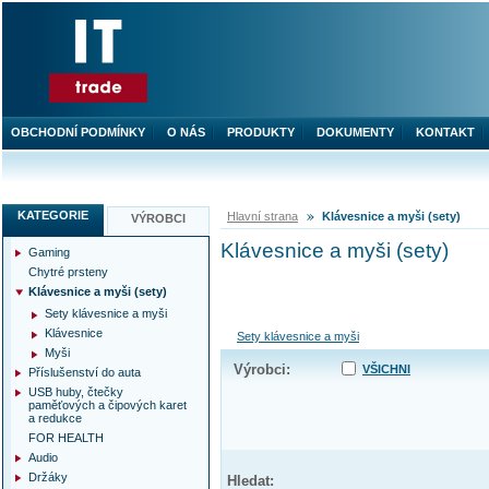
OBCHODNÍ PODMÍNKY
O NÁS
PRODUKTY
DOKUMENTY
KONTAKT
KATEGORIE
Hlavní strana
Klávesnice a myši (sety)
VÝROBCI
Klávesnice a myši (sety)
Gaming
Chytré prsteny
Klávesnice a myši (sety)
Sety klávesnice a myši
Klávesnice
Sety klávesnice a myši
Myši
Výrobci:
VŠICHNI
Příslušenství do auta
USB huby, čtečky
paměťových a čipových karet
a redukce
FOR HEALTH
Audio
Držáky
Hledat: