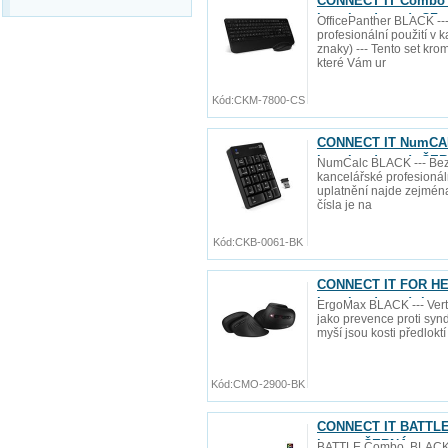
CONNECT IT Combo b
baterie zdarma), CZ 
OfficePanther BLACK ---
profesionální použití v
znaky) --- Tento set kro
které Vám ur
Kód:
CKM-7800-CS
CONNECT IT NumCALC
baterie zdarma), ČE
NumCalc BLACK --- Bezd
kancelářské profesionáln
uplatnění najde zejmén
čísla je na
Kód:
CKB-0061-BK
CONNECT IT FOR HEA
baterie zdarma), be
ErgoMax BLACK --- Vert
jako prevence proti synd
myší jsou kosti předlokt
Kód:
CMO-2900-BK
CONNECT IT BATTLE 
layout, ČERNÁ
BATTLE Combo, BLACK --