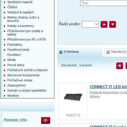
Spotřební materiál
Čištění
Nabíjení & napájení
Batohy, brašny, kufry a
pouzdra
Řadit podle:
Kabely a konektory
Příslušenství pro mobily a
tablety
Příslušenství pro PC a NTB
Flashdisky
Paměťové karty
S Obrázky
Tabulkový
Osvětlení
Média
Pevné disky
106
položek
6
stránek
Počítačové skříně a chlazení
Serverové komponenty
Počítačové zdroje
Zabezpečení
CONNECT IT LED bíl
Domácí a osobní spotřebiče
Drátová klávesnice s n
Monitory
kláves.
Kód:
CI-71
Porovnat -
0
Ks