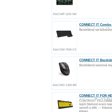
Kód:
CMP-1100-SM
CONNECT IT Combo b
baterie zdarma), CZ 
Bezdrátový set klávesni
Kód:
CKM-7500-CS
CONNECT IT Bezdráto
Bezdrátová laserová my
Kód:
CMO-1300-BR
CONNECT IT FOR HEA
SK verze, ŽLUTÁ/Č
CONTRAST YELLOW&BLACK
lepší čitelnost ocení ne
senioři a děti. --- Kláv
kláves