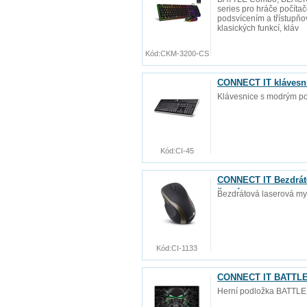
series pro hráče počít
podsvícením a třístupňov
klasických funkcí, kláv
Kód:
CKM-3200-CS
CONNECT IT klávesn
Klávesnice s modrým p
Kód:
CI-45
CONNECT IT Bezdráto
černá
Bezdrátová laserová my
Kód:
CI-1133
CONNECT IT BATTLE 
Herní podložka BATTLE