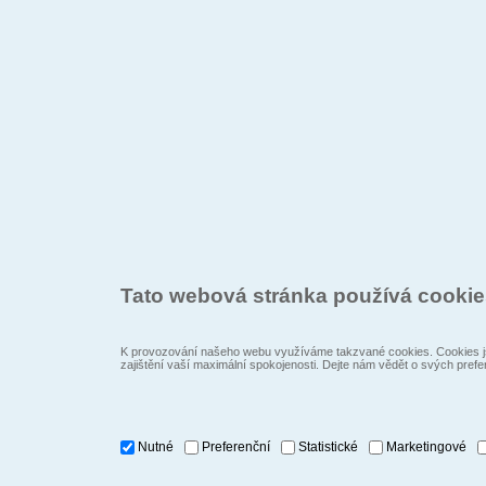
Tato webová stránka používá cooki
K provozování našeho webu využíváme takzvané cookies. Cookies js
zajištění vaší maximální spokojenosti. Dejte nám vědět o svých prefe
Nutné
Preferenční
Statistické
Marketingové