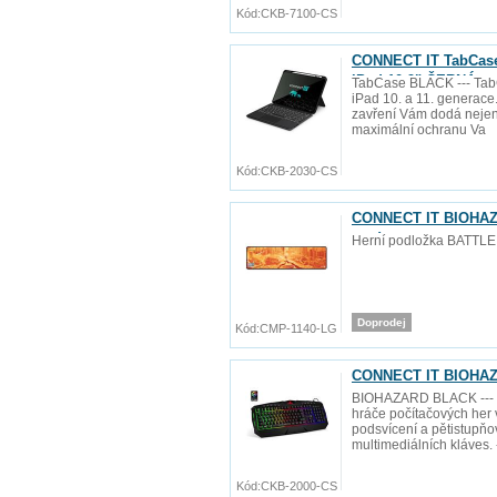
Kód:
CKB-7100-CS
CONNECT IT TabCase 
iPad 10.9" ČERNÁ
TabCase BLACK --- Tab
iPad 10. a 11. generace
zavření Vám dodá nejen po
maximální ochranu Va
Kód:
CKB-2030-CS
CONNECT IT BIOHAZAR
mm)
Herní podložka BATTLE
Doprodej
Kód:
CMP-1140-LG
CONNECT IT BIOHAZA
BIOHAZARD BLACK --- P
hráče počítačových her
podsvícení a pětistupňov
multimediálních kláves. 
Kód:
CKB-2000-CS