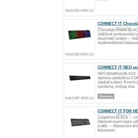
Kód:
CKB-4400-CS
CONNECT IT Chocolat
SK verze) BLACK
Chocolate RNBW BLACK -
zátěžové profesionální p
slovenské znaky) --- Kl
multimediálními kláves
Kód:
CKB-5050-CS
CONNECT IT NEO ergo
mm)
NEO WristRest BLACK ---
stylovou podložkou CON
zápěstí a dlaní. Povrch
vyrobena, snižuje úna
Doprodej
Kód:
CMP-3590-LG
CONNECT IT FOR HEA
SK verze, ČERNÁ
LargeFont BLACK --- Uni
čitelnost ocení nejen už
a děti. --- Klávesnice k
klávesami,