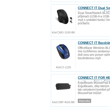
CONNECT IT Dual Sm
baterie zdarma), ČE
Dual SmartSwitch BLAC
příjímači (USB-A a USB-C
myš s unikátní funkcí S
počítačíc
Kód:
CMO-3100-BK
CONNECT IT Bezdráto
OfficeBase Wireless BLU
má rozšířenou sestavou 
dvě jsou pro posun vpře
bezdrátovou myš
Kód:
CI-1225
CONNECT IT FOR HEA
kuličkami ŠEDO-ČE
ErgoBeads MousePad BL
ErgoBeads, díky kterým 
tak celodenní komfort př
MousePad můžet
Doprodej
Kód:
CMP-4010-BK