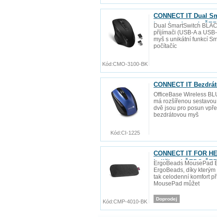
CONNECT IT Dual Sm
baterie zdarma), ČE
Dual SmartSwitch BLAC
příjímači (USB-A a USB-C
myš s unikátní funkcí S
počítačíc
Kód:
CMO-3100-BK
CONNECT IT Bezdráto
OfficeBase Wireless BLU
má rozšířenou sestavou 
dvě jsou pro posun vpře
bezdrátovou myš
Kód:
CI-1225
CONNECT IT FOR HEA
kuličkami ŠEDO-ČE
ErgoBeads MousePad BL
ErgoBeads, díky kterým 
tak celodenní komfort př
MousePad můžet
Doprodej
Kód:
CMP-4010-BK