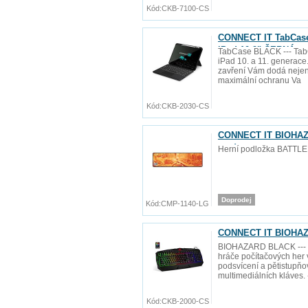
Kód:
CKB-7100-CS
CONNECT IT TabCase 
iPad 10.9" ČERNÁ
TabCase BLACK --- Tab
iPad 10. a 11. generace
zavření Vám dodá nejen po
maximální ochranu Va
Kód:
CKB-2030-CS
CONNECT IT BIOHAZAR
mm)
Herní podložka BATTLE
Doprodej
Kód:
CMP-1140-LG
CONNECT IT BIOHAZA
BIOHAZARD BLACK --- P
hráče počítačových her
podsvícení a pětistupňov
multimediálních kláves. 
Kód:
CKB-2000-CS