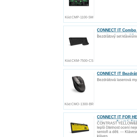
Kód:
CMP-1100-SM
CONNECT IT Combo b
baterie zdarma), CZ 
Bezdrátový set klávesni
Kód:
CKM-7500-CS
CONNECT IT Bezdráto
Bezdrátová laserová my
Kód:
CMO-1300-BR
CONNECT IT FOR HEA
SK verze, ŽLUTÁ/Č
CONTRAST YELLOW&BLACK
lepší čitelnost ocení ne
senioři a děti. --- Kláv
kláves