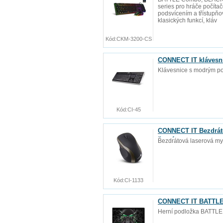
series pro hráče počít
podsvícením a třístupňov
klasických funkcí, kláv
Kód:
CKM-3200-CS
CONNECT IT klávesn
Klávesnice s modrým p
Kód:
CI-45
CONNECT IT Bezdráto
černá
Bezdrátová laserová my
Kód:
CI-1133
CONNECT IT BATTLE 
Herní podložka BATTLE