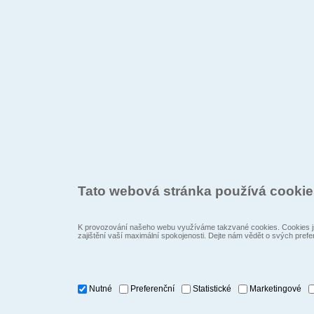
Tato webová stránka používá cooki
K provozování našeho webu využíváme takzvané cookies. Cookies js
zajištění vaší maximální spokojenosti. Dejte nám vědět o svých prefe
Nutné
Preferenční
Statistické
Marketingové