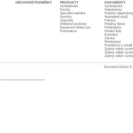
OBCHODNÍ PODMÍNKY
PRODUKTY
DOKUMENTY
Vyhledávání
Vyhledávání
Ceníky
Objednávky
Speciální nabídka
Položky objednávk
Novinky
Nedodané zboží
Výprodej
Faktury
Oblíbené produkty
Položky faktur
Nastavení hlídací psi
Pohledávky
Promoakce
Dodací listy
Expedice
Záruky
Reklamace
Prohlášení o shodě
Zpětný odběr vyslou
Zpětný odběr vyslouž
Zpětný odběr vyslou
Technické řešení ©