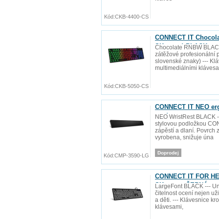
Kód:
CKB-4400-CS
CONNECT IT Chocolat
SK verze) BLACK
Chocolate RNBW BLACK -
zátěžové profesionální p
slovenské znaky) --- Kl
multimediálními kláves
Kód:
CKB-5050-CS
CONNECT IT NEO ergo
mm)
NEO WristRest BLACK ---
stylovou podložkou CON
zápěstí a dlaní. Povrch
vyrobena, snižuje úna
Doprodej
Kód:
CMP-3590-LG
CONNECT IT FOR HEA
SK verze, ČERNÁ
LargeFont BLACK --- Uni
čitelnost ocení nejen už
a děti. --- Klávesnice k
klávesami,