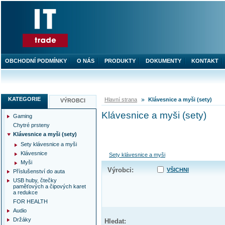
OBCHODNÍ PODMÍNKY
O NÁS
PRODUKTY
DOKUMENTY
KONTAKT
KATEGORIE
Hlavní strana
Klávesnice a myši (sety)
VÝROBCI
Klávesnice a myši (sety)
Gaming
Chytré prsteny
Klávesnice a myši (sety)
Sety klávesnice a myši
Klávesnice
Sety klávesnice a myši
Myši
Výrobci:
VŠICHNI
Příslušenství do auta
USB huby, čtečky
paměťových a čipových karet
a redukce
FOR HEALTH
Audio
Držáky
Hledat: