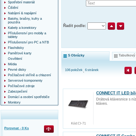
Spotřební materiál
Čištění
Nabíjení & napájení
Batohy, brašny, kufry a
pouzdra
Řadit podle:
Kabely a konektory
Příslušenství pro mobily a
tablety
Příslušenství pro PC a NTB
Flashdisky
Paměťové karty
S Obrázky
Tabulkový
Osvětlení
Média
Pevné disky
106
položek
6
stránek
Počítačové skříně a chlazení
Serverové komponenty
Počítačové zdroje
Zabezpečení
CONNECT IT LED bíl
Domácí a osobní spotřebiče
Drátová klávesnice s n
Monitory
kláves.
Kód:
CI-71
Porovnat -
0
Ks