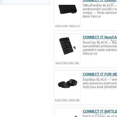
CONNECT IT Combo b
baterie zdarma), CZ 
OfficePanther BLACK ---
profesionální použití v
znaky) --- Tento set kro
které Vám ur
Kód:
CKM-7800-CS
CONNECT IT NumCALC
baterie zdarma), ČE
NumCalc BLACK --- Bezd
kancelářské profesionáln
uplatnění najde zejmén
čísla je na
Kód:
CKB-0061-BK
CONNECT IT FOR HEA
baterie zdarma), be
ErgoMax BLACK --- Vert
jako prevence proti synd
myší jsou kosti předlokt
Kód:
CMO-2900-BK
CONNECT IT BATTLE 
layout, ČERNÁ
BATTLE Combo, BLACK --