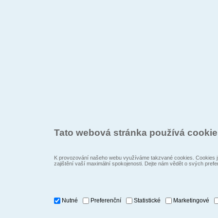
Tato webová stránka používá cooki
K provozování našeho webu využíváme takzvané cookies. Cookies js
zajištění vaší maximální spokojenosti. Dejte nám vědět o svých prefe
Nutné
Preferenční
Statistické
Marketingové