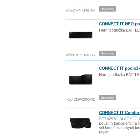
Doprodej
Kód:
CMP-1170-SM
CONNECT IT NEO podlo
mm)
Herní podložka BATTLE
Doprodej
Kód:
CMP-1180-LG
CONNECT IT podložka
Herní podložka BATTLE
Doprodej
Kód:
CMP-2000-XL
CONNECT IT Combo b
baterie zdarma), CZ 
SET WS78, BLACK --- Ur
použití v kancelářích a 
set kromě klasických fu
urychl