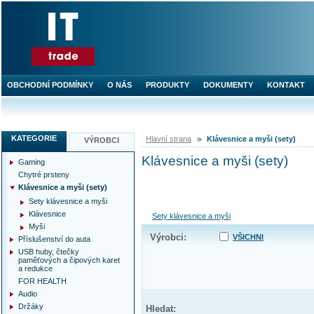
OBCHODNÍ PODMÍNKY
O NÁS
PRODUKTY
DOKUMENTY
KONTAKT
KATEGORIE
Hlavní strana
Klávesnice a myši (sety)
VÝROBCI
Klávesnice a myši (sety)
Gaming
Chytré prsteny
Klávesnice a myši (sety)
Sety klávesnice a myši
Klávesnice
Sety klávesnice a myši
Myši
Výrobci:
VŠICHNI
Příslušenství do auta
USB huby, čtečky
paměťových a čipových karet
a redukce
FOR HEALTH
Audio
Držáky
Hledat: