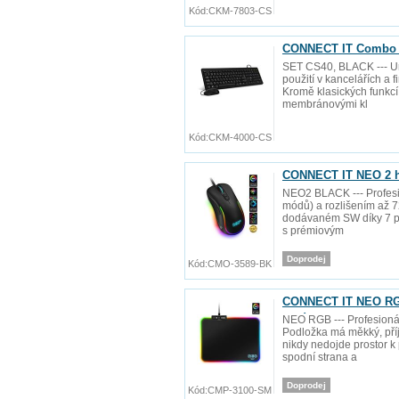
Kód:
CKM-7803-CS
CONNECT IT Combo dr
SET CS40, BLACK --- Urč
použití v kancelářích a 
Kromě klasických funkcí
membránovými kl
Kód:
CKM-4000-CS
CONNECT IT NEO 2 h
NEO2 BLACK --- Profesi
módů) a rozlišením až 7
dodávaném SW díky 7 pr
s prémiovým
Doprodej
Kód:
CMO-3589-BK
CONNECT IT NEO RGB 
mm)
NEO RGB --- Profesionál
Podložka má měkký, příj
nikdy nedojde prostor 
spodní strana a
Doprodej
Kód:
CMP-3100-SM