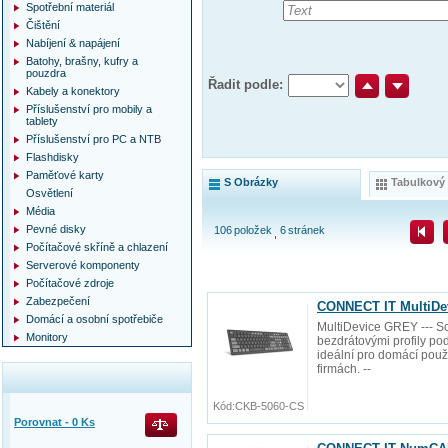
Spotřební materiál
Čištění
Nabíjení & napájení
Batohy, brašny, kufry a
pouzdra
Řadit podle:
Kabely a konektory
Příslušenství pro mobily a
tablety
Příslušenství pro PC a NTB
Flashdisky
Paměťové karty
S Obrázky
Tabulkový
Osvětlení
Média
Pevné disky
106
položek
6
stránek
Počítačové skříně a chlazení
Serverové komponenty
Počítačové zdroje
Zabezpečení
CONNECT IT MultiDev
Domácí a osobní spotřebiče
MultiDevice GREY --- Sci
Monitory
bezdrátovými profily pod
ideální pro domácí použi
firmách. --
Kód:
CKB-5060-CS
Porovnat -
0
Ks