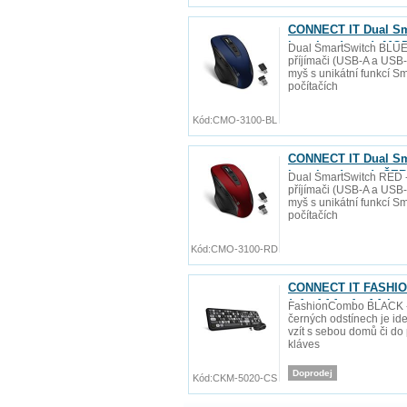
CONNECT IT Dual Sm
baterie zdarma), M
Dual SmartSwitch BLUE
příjímači (USB-A a USB-C
myš s unikátní funkcí S
počítačích
Kód:
CMO-3100-BL
CONNECT IT Dual Sm
baterie zdarma), Č
Dual SmartSwitch RED 
příjímači (USB-A a USB-C
myš s unikátní funkcí S
počítačích
Kód:
CMO-3100-RD
CONNECT IT FASHION
(+1x AAA +1x AA bate
FashionCombo BLACK ---
černých odstínech je id
vzít s sebou domů či do 
kláves
Doprodej
Kód:
CKM-5020-CS