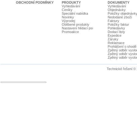
OBCHODNÍ PODMÍNKY
PRODUKTY
DOKUMENTY
Vyhledávání
Vyhledávání
Ceníky
Objednávky
Speciální nabídka
Položky objednávk
Novinky
Nedodané zboží
Výprodej
Faktury
Oblíbené produkty
Položky faktur
Nastavení hlídací psi
Pohledávky
Promoakce
Dodací listy
Expedice
Záruky
Reklamace
Prohlášení o shodě
Zpětný odběr vyslou
Zpětný odběr vyslouž
Zpětný odběr vyslou
Technické řešení ©