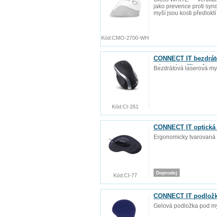
jako prevence proti synd
myší jsou kosti předlokt
Kód:
CMO-2700-WH
CONNECT IT bezdráto
zdarma), stříbrná
Bezdrátová laserová my
Kód:
CI-261
CONNECT IT optická
Ergonomicky tvarovaná 
Doprodej
Kód:
CI-77
CONNECT IT podložk
Gelová podložka pod my