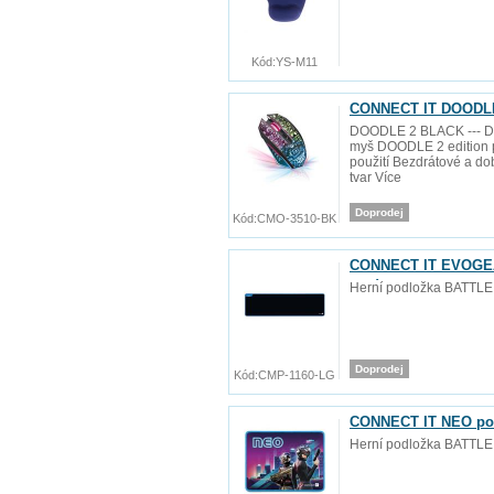
Kód:
YS-M11
CONNECT IT DOODLE 
DOODLE 2 BLACK --- DOO
myš DOODLE 2 edition p
použití Bezdrátové a d
tvar Více
Doprodej
Kód:
CMO-3510-BK
CONNECT IT EVOGEAR 
mm)
Herní podložka BATTLE
Doprodej
Kód:
CMP-1160-LG
CONNECT IT NEO podl
Herní podložka BATTLE