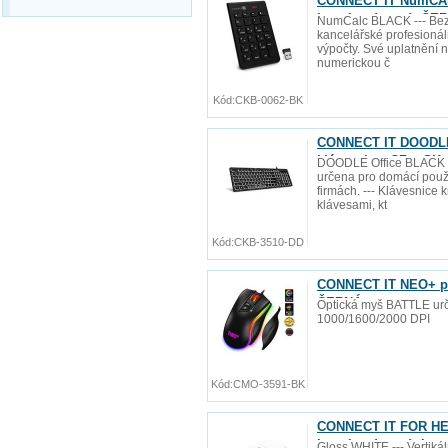
CONNECT IT NumCALC
baterie zdarma), ČE
NumCalc BLACK --- Bezd
kancelářské profesionáln
výpočty. Své uplatnění
numerickou č
Kód:
CKB-0062-BK
CONNECT IT DOODLE 
klávesnice, CZ + SK 
DOODLE Office BLACK -
určena pro domácí použit
firmách. --- Klávesnice
klávesami, kt
Kód:
CKB-3510-DD
CONNECT IT NEO+ pro
ČERNÁ
Optická myš BATTLE urče
1000/1600/2000 DPI
Kód:
CMO-3591-BK
CONNECT IT FOR HEAL
baterie zdarma), bez
Gloss WHITE --- Vertiká