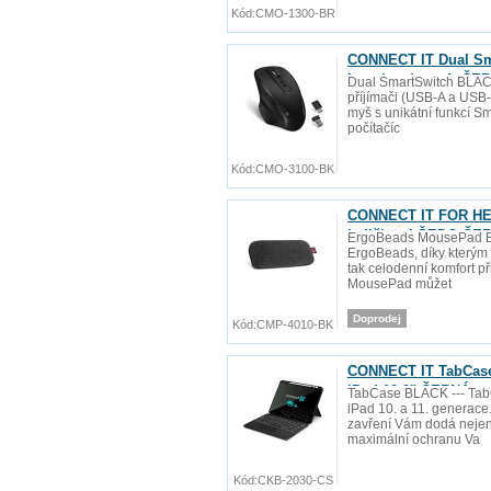
Kód:
CMO-1300-BR
CONNECT IT Dual Sm
baterie zdarma), ČE
Dual SmartSwitch BLAC
příjímači (USB-A a USB-C
myš s unikátní funkcí S
počítačíc
Kód:
CMO-3100-BK
CONNECT IT FOR HEA
kuličkami ŠEDO-ČE
ErgoBeads MousePad BL
ErgoBeads, díky kterým 
tak celodenní komfort př
MousePad můžet
Doprodej
Kód:
CMP-4010-BK
CONNECT IT TabCase 
iPad 10.9" ČERNÁ
TabCase BLACK --- Tab
iPad 10. a 11. generace
zavření Vám dodá nejen po
maximální ochranu Va
Kód:
CKB-2030-CS