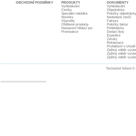
OBCHODNÍ PODMÍNKY
PRODUKTY
DOKUMENTY
Vyhledávání
Vyhledávání
Ceníky
Objednávky
Speciální nabídka
Položky objednávk
Novinky
Nedodané zboží
Výprodej
Faktury
Oblíbené produkty
Položky faktur
Nastavení hlídací psi
Pohledávky
Promoakce
Dodací listy
Expedice
Záruky
Reklamace
Prohlášení o shodě
Zpětný odběr vyslou
Zpětný odběr vyslouž
Zpětný odběr vyslou
Technické řešení ©