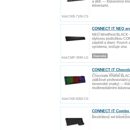
a děti. --- Klávesnice k
klávesami,
Kód:
CKB-7100-CS
CONNECT IT NEO ergo
mm)
NEO WristRest BLACK ---
stylovou podložkou CON
zápěstí a dlaní. Povrch
vyrobena, snižuje úna
Doprodej
Kód:
CMP-3590-LG
CONNECT IT Chocolat
SK verze) BLACK
Chocolate RNBW BLACK -
zátěžové profesionální p
slovenské znaky) --- Kl
multimediálními kláves
Kód:
CKB-5050-CS
CONNECT IT Combo b
baterie zdarma), CZ 
Bezdrátový set klávesni