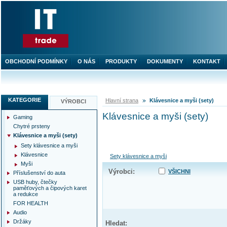
OBCHODNÍ PODMÍNKY
O NÁS
PRODUKTY
DOKUMENTY
KONTAKT
KATEGORIE
Hlavní strana
Klávesnice a myši (sety)
VÝROBCI
Klávesnice a myši (sety)
Gaming
Chytré prsteny
Klávesnice a myši (sety)
Sety klávesnice a myši
Klávesnice
Sety klávesnice a myši
Myši
Výrobci:
VŠICHNI
Příslušenství do auta
USB huby, čtečky
paměťových a čipových karet
a redukce
FOR HEALTH
Audio
Držáky
Hledat: