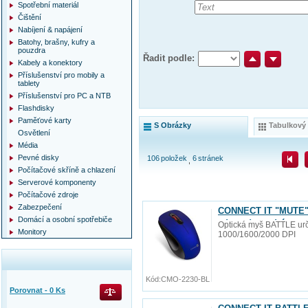
Spotřební materiál
Čištění
Nabíjení & napájení
Batohy, brašny, kufry a
pouzdra
Řadit podle:
Kabely a konektory
Příslušenství pro mobily a
tablety
Příslušenství pro PC a NTB
Flashdisky
Paměťové karty
S Obrázky
Tabulkový
Osvětlení
Média
Pevné disky
106
položek
6
stránek
Počítačové skříně a chlazení
Serverové komponenty
Počítačové zdroje
Zabezpečení
CONNECT IT "MUTE" b
Domácí a osobní spotřebiče
zdarma), modrá
Optická myš BATTLE urče
Monitory
1000/1600/2000 DPI
Kód:
CMO-2230-BL
Porovnat -
0
Ks