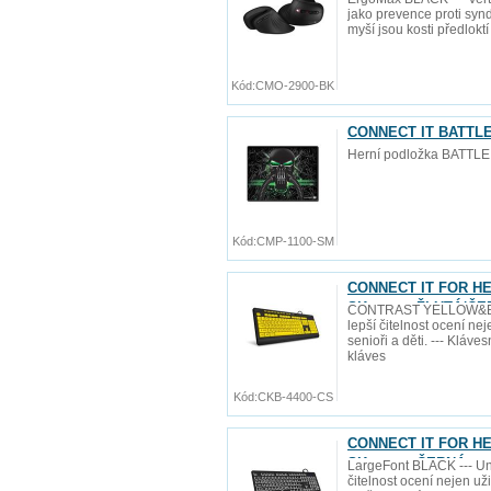
jako prevence proti synd
myší jsou kosti předlokt
Kód:
CMO-2900-BK
CONNECT IT BATTLE 
Herní podložka BATTLE
Kód:
CMP-1100-SM
CONNECT IT FOR HEA
SK verze, ŽLUTÁ/Č
CONTRAST YELLOW&BLACK
lepší čitelnost ocení ne
senioři a děti. --- Kláv
kláves
Kód:
CKB-4400-CS
CONNECT IT FOR HEA
SK verze, ČERNÁ
LargeFont BLACK --- Uni
čitelnost ocení nejen už