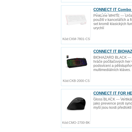
CONNECT IT Combo be
+1x AA baterie zdarm
PinkLine WHITE --- Urče
použití v kancelářích a 
set kromě klasických fu
urychlí
Kód:
CKM-7801-CS
CONNECT IT BIOHAZA
BIOHAZARD BLACK --- P
hráče počítačových her
podsvícení a pětistupňov
multimediálních kláves. 
Kód:
CKB-2000-CS
CONNECT IT FOR HEAL
baterie zdarma), be
Gloss BLACK --- Vertiká
jako prevence proti synd
myší jsou kosti předlokt
Kód:
CMO-2700-BK