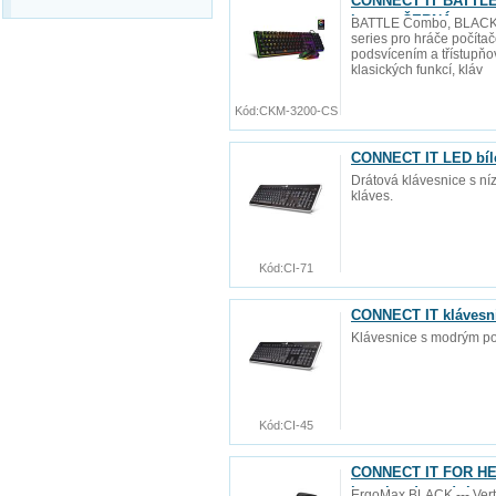
CONNECT IT BATTLE 
layout, ČERNÁ
BATTLE Combo, BLACK --
series pro hráče počít
podsvícením a třístupňov
klasických funkcí, kláv
Kód:
CKM-3200-CS
CONNECT IT LED bíl
Drátová klávesnice s n
kláves.
Kód:
CI-71
CONNECT IT klávesn
Klávesnice s modrým p
Kód:
CI-45
CONNECT IT FOR HEA
baterie zdarma), be
ErgoMax BLACK --- Vert