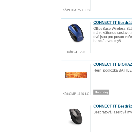
Kód:
CKM-7500-CS
CONNECT IT Bezdráto
OfficeBase Wireless BLU
má rozšířenou sestavou 
dvě jsou pro posun vpře
bezdrátovou myš
Kód:
CI-1225
CONNECT IT BIOHAZAR
mm)
Herní podložka BATTLE
Doprodej
Kód:
CMP-1140-LG
CONNECT IT Bezdráto
Bezdrátová laserová my