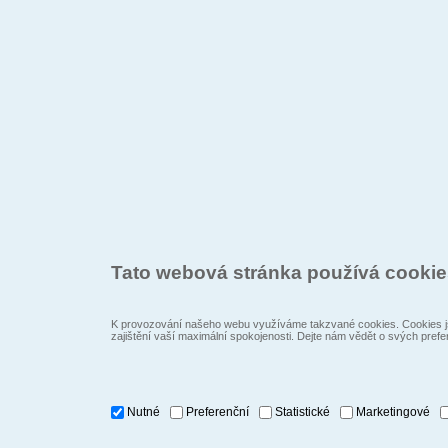
Tato webová stránka používá cooki
K provozování našeho webu využíváme takzvané cookies. Cookies js
zajištění vaší maximální spokojenosti. Dejte nám vědět o svých prefe
Nutné
Preferenční
Statistické
Marketingové