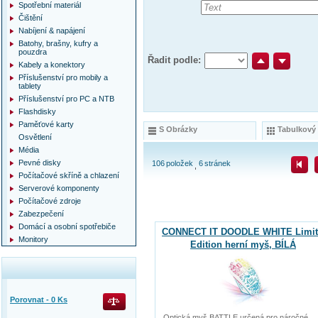
Spotřební materiál
Čištění
Nabíjení & napájení
Batohy, brašny, kufry a
pouzdra
Řadit podle:
Kabely a konektory
Příslušenství pro mobily a
tablety
Příslušenství pro PC a NTB
Flashdisky
Paměťové karty
S Obrázky
Tabulkový
Osvětlení
Média
Pevné disky
106
položek
6
stránek
Počítačové skříně a chlazení
Serverové komponenty
Počítačové zdroje
Zabezpečení
Domácí a osobní spotřebiče
CONNECT IT DOODLE WHITE Limit
Monitory
Edition herní myš, BÍLÁ
Porovnat -
0
Ks
Optická myš BATTLE určená pro náročné