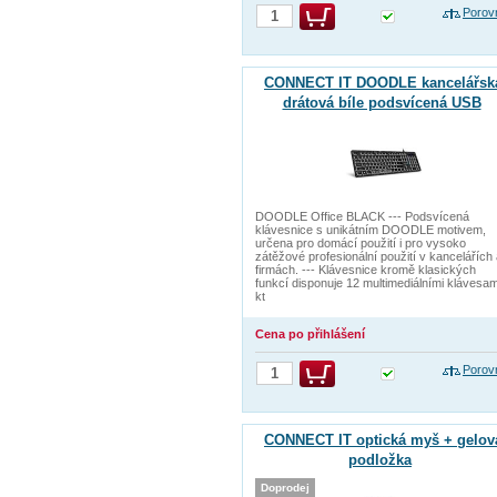
Porov
CONNECT IT DOODLE kancelářsk
drátová bíle podsvícená USB
klávesnice, CZ + SK verze, černá
DOODLE Office BLACK --- Podsvícená
klávesnice s unikátním DOODLE motivem,
určena pro domácí použití i pro vysoko
zátěžové profesionální použití v kancelářích
firmách. --- Klávesnice kromě klasických
funkcí disponuje 12 multimediálními klávesam
kt
Cena po přihlášení
Porov
CONNECT IT optická myš + gelov
podložka
Doprodej