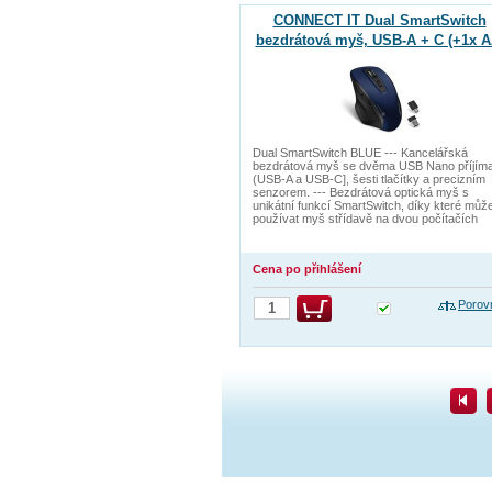
CONNECT IT Dual SmartSwitch
bezdrátová myš, USB-A + C (+1x 
baterie zdarma), MODRÁ
Dual SmartSwitch BLUE --- Kancelářská
bezdrátová myš se dvěma USB Nano příjíma
(USB-A a USB-C], šesti tlačítky a precizním
senzorem. --- Bezdrátová optická myš s
unikátní funkcí SmartSwitch, díky které můž
používat myš střídavě na dvou počítačích
Cena po přihlášení
Porov