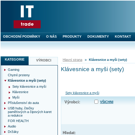
OBCHODNÍ PODMÍNKY
O NÁS
PRODUKTY
DOKUMENTY
KONTAKT
KATEGORIE
Hlavní strana
Klávesnice a myši (sety)
VÝROBCI
Klávesnice a myši (sety)
Gaming
Chytré prsteny
Klávesnice a myši (sety)
Sety klávesnice a myši
Klávesnice
Sety klávesnice a myši
Myši
Výrobci:
VŠICHNI
Příslušenství do auta
USB huby, čtečky
paměťových a čipových karet
a redukce
FOR HEALTH
Audio
Držáky
Hledat: