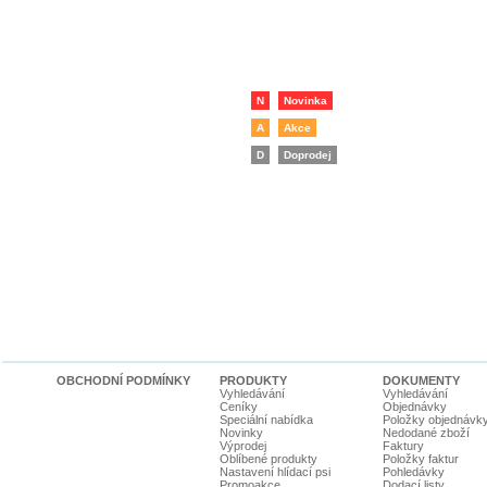
N
Novinka
A
Akce
D
Doprodej
OBCHODNÍ PODMÍNKY
PRODUKTY
DOKUMENTY
Vyhledávání
Vyhledávání
Ceníky
Objednávky
Speciální nabídka
Položky objednávk
Novinky
Nedodané zboží
Výprodej
Faktury
Oblíbené produkty
Položky faktur
Nastavení hlídací psi
Pohledávky
Promoakce
Dodací listy