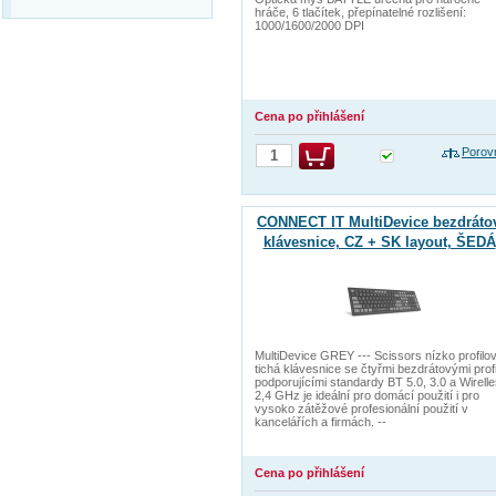
hráče, 6 tlačítek, přepínatelné rozlišení:
1000/1600/2000 DPI
Cena po přihlášení
Porov
CONNECT IT MultiDevice bezdráto
klávesnice, CZ + SK layout, ŠEDÁ
MultiDevice GREY --- Scissors nízko profilo
tichá klávesnice se čtyřmi bezdrátovými profi
podporujícími standardy BT 5.0, 3.0 a Wirell
2,4 GHz je ideální pro domácí použití i pro
vysoko zátěžové profesionální použití v
kancelářích a firmách. --
Cena po přihlášení