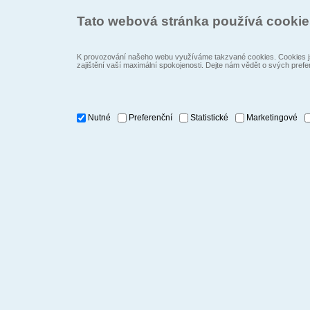
Tato webová stránka používá cooki
K provozování našeho webu využíváme takzvané cookies. Cookies js
zajištění vaší maximální spokojenosti. Dejte nám vědět o svých prefe
Nutné
Preferenční
Statistické
Marketingové