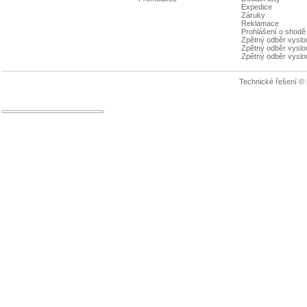
Expedice
Záruky
Reklamace
Prohlášení o shodě
Zpětný odběr vyslou
Zpětný odběr vyslouž
Zpětný odběr vyslou
Technické řešení ©