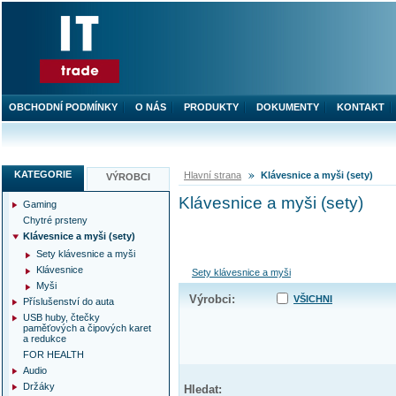
OBCHODNÍ PODMÍNKY
O NÁS
PRODUKTY
DOKUMENTY
KONTAKT
KATEGORIE
Hlavní strana
Klávesnice a myši (sety)
VÝROBCI
Klávesnice a myši (sety)
Gaming
Chytré prsteny
Klávesnice a myši (sety)
Sety klávesnice a myši
Klávesnice
Sety klávesnice a myši
Myši
Výrobci:
VŠICHNI
Příslušenství do auta
USB huby, čtečky
paměťových a čipových karet
a redukce
FOR HEALTH
Audio
Držáky
Hledat: