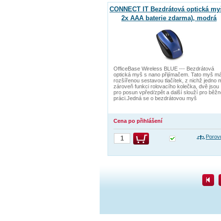
CONNECT IT Bezdrátová optická my
2x AAA baterie zdarma), modrá
OfficeBase Wireless BLUE --- Bezdrátová
optická myš s nano přijímačem. Tato myš m
rozšířenou sestavou tlačítek, z nichž jedno 
zároveň funkci rolovacího kolečka, dvě jsou
pro posun vpřed/zpět a další slouží pro běž
práci.Jedná se o bezdrátovou myš
Cena po přihlášení
Porov