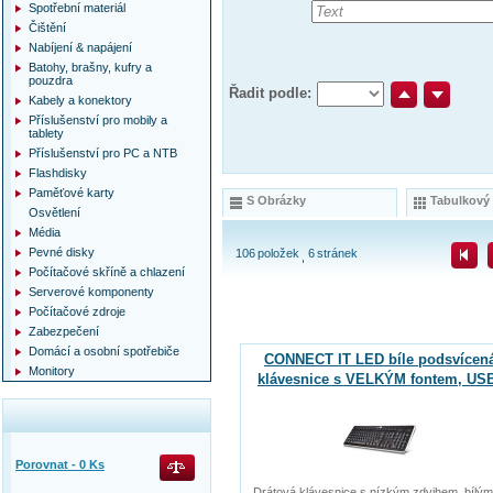
Spotřební materiál
Čištění
Nabíjení & napájení
Batohy, brašny, kufry a
pouzdra
Řadit podle:
Kabely a konektory
Příslušenství pro mobily a
tablety
Příslušenství pro PC a NTB
Flashdisky
Paměťové karty
S Obrázky
Tabulkový
Osvětlení
Média
Pevné disky
106
položek
6
stránek
Počítačové skříně a chlazení
Serverové komponenty
Počítačové zdroje
Zabezpečení
Domácí a osobní spotřebiče
CONNECT IT LED bíle podsvícen
Monitory
klávesnice s VELKÝM fontem, US
Porovnat -
0
Ks
Drátová klávesnice s nízkým zdvihem, bílým