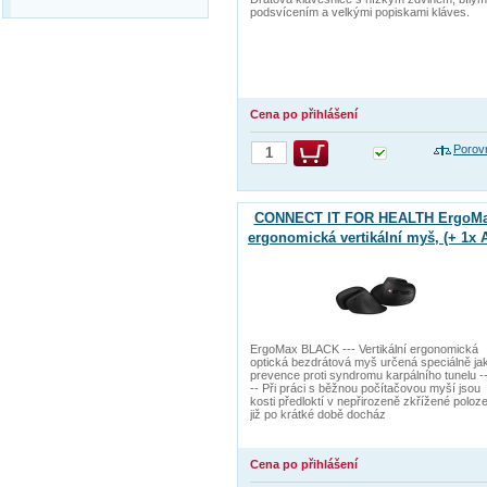
podsvícením a velkými popiskami kláves.
Cena po přihlášení
Porov
CONNECT IT FOR HEALTH ErgoM
ergonomická vertikální myš, (+ 1x 
baterie zdarma), bezdrátová, ČER
ErgoMax BLACK --- Vertikální ergonomická
optická bezdrátová myš určená speciálně ja
prevence proti syndromu karpálního tunelu --
-- Při práci s běžnou počítačovou myší jsou
kosti předloktí v nepřirozeně zkřížené poloz
již po krátké době docház
Cena po přihlášení