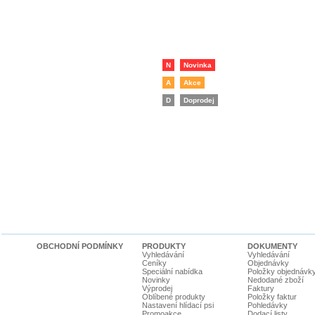
N
Novinka
A
Akce
D
Doprodej
OBCHODNÍ PODMÍNKY
PRODUKTY
DOKUMENTY
Vyhledávání
Vyhledávání
Ceníky
Objednávky
Speciální nabídka
Položky objednávk
Novinky
Nedodané zboží
Výprodej
Faktury
Oblíbené produkty
Položky faktur
Nastavení hlídací psi
Pohledávky
Promoakce
Dodací listy