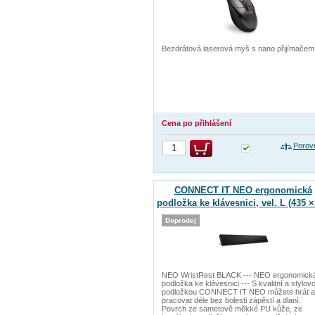
Bezdrátová laserová myš s nano přijímačem
Cena po přihlášení
Porov
CONNECT IT NEO ergonomická
podložka ke klávesnici, vel. L (435 ×
mm)
Doprodej
NEO WristRest BLACK --- NEO ergonomick
podložka ke klávesnici --- S kvalitní a stylov
podložkou CONNECT IT NEO můžete hrát a
pracovat déle bez bolesti zápěstí a dlaní.
Povrch ze sametově měkké PU kůže, ze