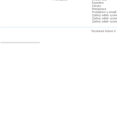
Expedice
Záruky
Reklamace
Prohlášení o shodě
Zpětný odběr vyslou
Zpětný odběr vyslouž
Zpětný odběr vyslou
Technické řešení ©