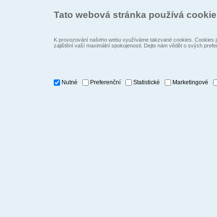
Tato webová stránka používá cooki
K provozování našeho webu využíváme takzvané cookies. Cookies js
zajištění vaší maximální spokojenosti. Dejte nám vědět o svých prefe
Nutné
Preferenční
Statistické
Marketingové