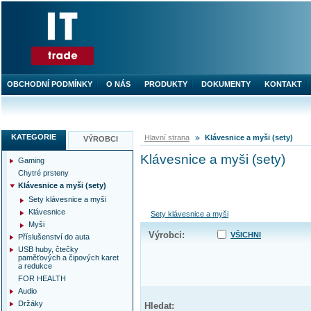
OBCHODNÍ PODMÍNKY
O NÁS
PRODUKTY
DOKUMENTY
KONTAKT
KATEGORIE
Hlavní strana
Klávesnice a myši (sety)
VÝROBCI
Klávesnice a myši (sety)
Gaming
Chytré prsteny
Klávesnice a myši (sety)
Sety klávesnice a myši
Klávesnice
Sety klávesnice a myši
Myši
Výrobci:
VŠICHNI
Příslušenství do auta
USB huby, čtečky
paměťových a čipových karet
a redukce
FOR HEALTH
Audio
Držáky
Hledat: