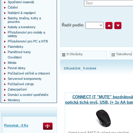
Spotřební materiál
Čištění
Nabíjení & napájení
Batohy, brašny, kufry a
pouzdra
Řadit podle:
Kabely a konektory
Příslušenství pro mobily a
tablety
Příslušenství pro PC a NTB
Flashdisky
Paměťové karty
S Obrázky
Tabulkový
Osvětlení
Média
Pevné disky
106
položek
6
stránek
Počítačové skříně a chlazení
Serverové komponenty
Počítačové zdroje
Zabezpečení
Domácí a osobní spotřebiče
CONNECT IT "MUTE" bezdrátová
Monitory
optická tichá myš, USB, (+ 1x AA bat
zdarma), černá
Porovnat -
0
Ks
Optická myš BATTLE určená pro náročné