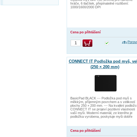
hráče, 6 tlačítek, přepínatelné rozlišení:
1000/1600/2000 DPI
Cena po přihlášení
Porov
CONNECT IT Podložka pod myš, vel
(250 × 200 mm)
BasicPad BLACK --- Podložka pod myš s
měkkým, příjemným povrchem a s velikostí
plochy 250 × 200 mm. --- Na kvalitní podlož
CONNECT IT se projeví pozitivní vlastnosti
vaší myši. Moderní materiál, ze kterého je
podložka vyrobena, poskytuje myši dobře
Cena po přihlášení