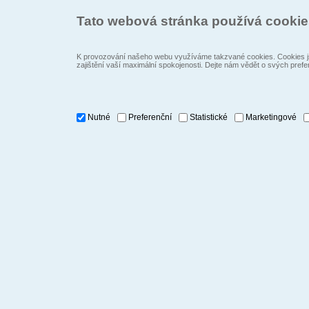
Tato webová stránka používá cooki
K provozování našeho webu využíváme takzvané cookies. Cookies js
zajištění vaší maximální spokojenosti. Dejte nám vědět o svých prefe
Nutné
Preferenční
Statistické
Marketingové