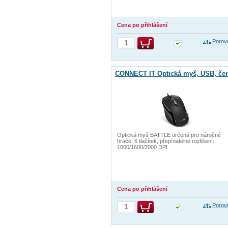
Cena po přihlášení
Porov
CONNECT IT Optická myš, USB, če
Optická myš BATTLE určená pro náročné
hráče, 6 tlačítek, přepínatelné rozlišení:
1000/1600/2000 DPI
Cena po přihlášení
Porov