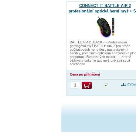
CONNECT IT BATTLE AIR 2
profesionální optická herní myš + 
12800 DPI, Černá
BATTLE AIR 2 BLACK --- Profesionální
gamingová myš BATTLE AIR 2 pro hráče
počítačových her s šesti nastavitelnými
tlačítky, precizním optickým senzorem a pln
podporou uživatelských maker. --- Kromě
běžných funkcí je tato myš unikátní svojí
odlehčeno
Cena po přihlášení
Porov