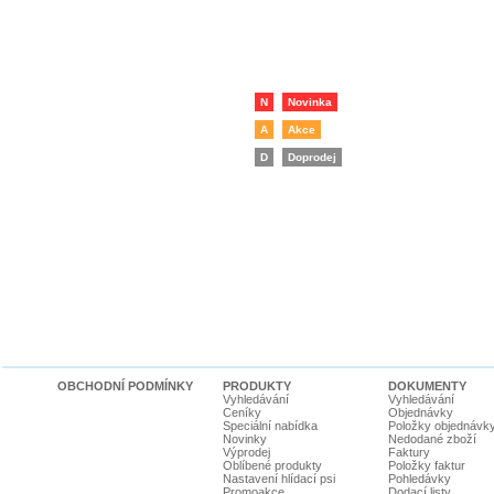
N
Novinka
A
Akce
D
Doprodej
OBCHODNÍ PODMÍNKY
PRODUKTY
DOKUMENTY
Vyhledávání
Vyhledávání
Ceníky
Objednávky
Speciální nabídka
Položky objednávk
Novinky
Nedodané zboží
Výprodej
Faktury
Oblíbené produkty
Položky faktur
Nastavení hlídací psi
Pohledávky
Promoakce
Dodací listy