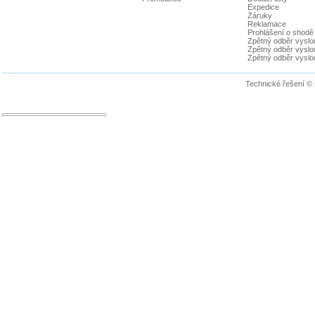
Expedice
Záruky
Reklamace
Prohlášení o shodě
Zpětný odběr vyslou
Zpětný odběr vyslouž
Zpětný odběr vyslou
Technické řešení ©