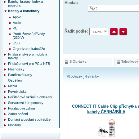
Batohy, brašny, kufry a
Hledat:
pouzdra
Kabely a konektory
Apple
Audio
PC
Řadit podle:
Prodlužovací přívody
(230 V)
USB
Organizace kabeláže
Příslušenství pro mobily a
tablety
S Obrázky
Tabulkový
Příslušenství pro PC a NTB
Flashdisky
Paměťové karty
78
položek
4
stránky
Osvětlení
Média
Pevné disky
Počítačové skříně a chlazení
Serverové komponenty
CONNECT IT Cable Clip příchytka 
Počítačové zdroje
kabely ČERNÁ/BÍLA
Zabezpečení
Domácí a osobní spotřebiče
Monitory