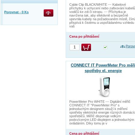
Cable Clip BLACK/WHITE --- Kabelové
příchytky k uchycení nebo zafixování kabelů
vodičů ke zdi či stropu. --- Příchytka je
Porovnat -
0
Ks
navržena tak, aby efektivně a bezpečně
upevnila kabely na požadovaném místě, čím
přispívá k čistému a uspořádanému vzhledu
vaš
Cena po přihlášení
Porov
CONNECT IT PowerMeter Pro měř
spotřeby el. energie
PowerMeter Pro WHITE --- Digitální měřič
CONNECT IT "PowerMeter Pro" s
jednoduchým designem slouží k měření
spotřeby elektrické energie různých domácí
spotřebičů. Měřič disponuje velkým
podsvíceným LED displejem a jednoduchým
ovládáním. Díky tomu je v
Cena po přihlášení