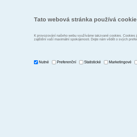
Tato webová stránka používá cooki
K provozování našeho webu využíváme takzvané cookies. Cookies js
zajištění vaší maximální spokojenosti. Dejte nám vědět o svých prefe
Nutné
Preferenční
Statistické
Marketingové