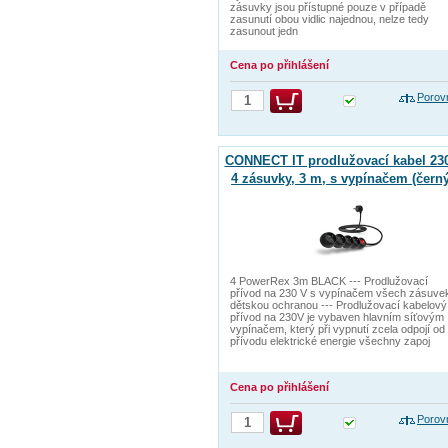
zásuvky jsou přístupné pouze v případě
zasunutí obou vidlic najednou, nelze tedy
zasunout jedn
Cena po přihlášení
Porov
CONNECT IT prodlužovací kabel 230
4 zásuvky, 3 m, s vypínačem (černý
4 PowerRex 3m BLACK --- Prodlužovací
přívod na 230 V s vypínačem všech zásuve
dětskou ochranou --- Prodlužovací kabelový
přívod na 230V je vybaven hlavním síťovým
vypínačem, který při vypnutí zcela odpojí od
přívodu elektrické energie všechny zapoj
Cena po přihlášení
Porov