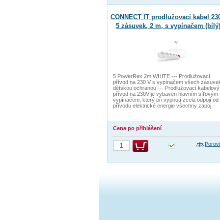
CONNECT IT prodlužovací kabel 230
5 zásuvek, 2 m, s vypínačem (bílý
5 PowerRex 2m WHITE --- Prodlužovací
přívod na 230 V s vypínačem všech zásuve
dětskou ochranou --- Prodlužovací kabelový
přívod na 230V je vybaven hlavním síťovým
vypínačem, který při vypnutí zcela odpojí od
přívodu elektrické energie všechny zapoj
Cena po přihlášení
Porov