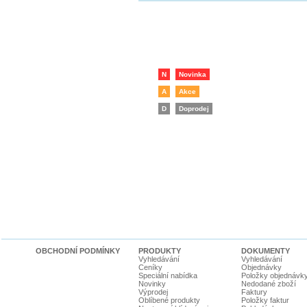
N
Novinka
A
Akce
D
Doprodej
OBCHODNÍ PODMÍNKY
PRODUKTY
DOKUMENTY
Vyhledávání
Vyhledávání
Ceníky
Objednávky
Speciální nabídka
Položky objednávk
Novinky
Nedodané zboží
Výprodej
Faktury
Oblíbené produkty
Položky faktur