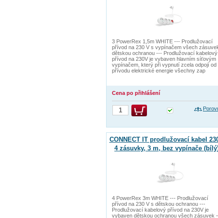
3 PowerRex 1,5m WHITE --- Prodlužovací
přívod na 230 V s vypínačem všech zásuve
dětskou ochranou --- Prodlužovací kabelový
přívod na 230V je vybaven hlavním síťovým
vypínačem, který při vypnutí zcela odpojí od
přívodu elektrické energie všechny zap
Cena po přihlášení
Porov
CONNECT IT prodlužovací kabel 230
4 zásuvky, 3 m, bez vypínače (bílý
4 PowerRex 3m WHITE --- Prodlužovací
přívod na 230 V s dětskou ochranou ---
Prodlužovací kabelový přívod na 230V je
vybaven dětskou ochranou všech zásuvek 