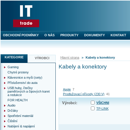
OBCHODNÍ PODMÍNKY
O NÁS
PRODUKTY
DOKUMENTY
KONTAKT
KATEGORIE
Hlavní strana
Kabely a konektory
VÝROBCI
Kabely a konektory
Gaming
Chytré prsteny
Klávesnice a myši (sety)
Příslušenství do auta
USB huby, čtečky
Apple
7
paměťových a čipových karet
Prodlužovací přívody (230 V)
41
a redukce
FOR HEALTH
Výrobci:
VŠICHNI
Audio
TP-LINK
Držáky
Spotřební materiál
Čištění
Nabíjení & napájení