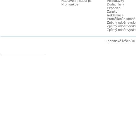
Nastavení hlídací psi
Pohledávky
Promoakce
Dodací listy
Expedice
Záruky
Reklamace
Prohlášení o shodě
Zpětný odběr vyslou
Zpětný odběr vyslouž
Zpětný odběr vyslou
Technické řešení ©