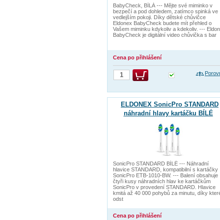
BabyCheck, BÍLÁ --- Mějte své miminko v
bezpečí a pod dohledem, zatímco spinká ve
vedlejším pokoji. Díky dětské chůvičce
Eldonex BabyCheck budete mít přehled o
Vašem miminku kdykoliv a kdekoliv. --- Eldo
BabyCheck je digitální video chůvička s bar
Cena po přihlášení
Porov
ELDONEX SonicPro STANDARD
náhradní hlavy kartáčku BÍLÉ
SonicPro STANDARD BÍLÉ --- Náhradní
hlavice STANDARD, kompatibilní s kartáčky
SonicPro ETB-1010-BW. --- Balení obsahuje
čtyři kusy náhradních hlav ke kartáčkům
SonicPro v provedení STANDARD. Hlavice
kmitá až 40 000 pohybů za minutu, díky kte
odst
Cena po přihlášení