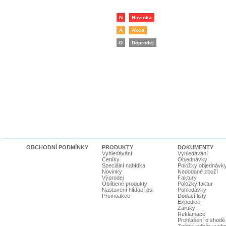
N
Novinka
A
Akce
D
Doprodej
OBCHODNÍ PODMÍNKY
PRODUKTY
DOKUMENTY
Vyhledávání
Vyhledávání
Ceníky
Objednávky
Speciální nabídka
Položky objednávk
Novinky
Nedodané zboží
Výprodej
Faktury
Oblíbené produkty
Položky faktur
Nastavení hlídací psi
Pohledávky
Promoakce
Dodací listy
Expedice
Záruky
Reklamace
Prohlášení o shodě