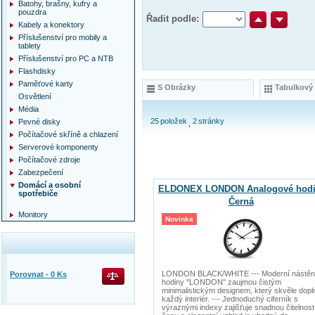
Batohy, brašny, kufry a
pouzdra
Řadit podle:
Kabely a konektory
Příslušenství pro mobily a
tablety
Příslušenství pro PC a NTB
Flashdisky
Paměťové karty
S Obrázky
Tabulkový
Osvětlení
Média
25
položek
2
stránky
Pevné disky
Počítačové skříně a chlazení
Serverové komponenty
Počítačové zdroje
Zabezpečení
Domácí a osobní
ELDONEX LONDON Analogové hodi
spotřebiče
Černá
Monitory
Novinka
LONDON BLACK/WHITE --- Moderní nástě
Porovnat -
0
Ks
hodiny "LONDON" zaujmou čistým
minimalistickým designem, který skvěle dopl
každý interiér. --- Jednoduchý ciferník s
výraznými indexy zajišťuje snadnou čitelnost