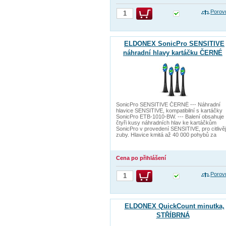
Porov
ELDONEX SonicPro SENSITIVE
náhradní hlavy kartáčku ČERNÉ
SonicPro SENSITIVE ČERNÉ --- Náhradní
hlavice SENSITIVE, kompatibilní s kartáčky
SonicPro ETB-1010-BW. --- Balení obsahuje
čtyři kusy náhradních hlav ke kartáčkům
SonicPro v provedení SENSITIVE, pro citlivěj
zuby. Hlavice kmitá až 40 000 pohybů za
Cena po přihlášení
Porov
ELDONEX QuickCount minutka,
STŘÍBRNÁ