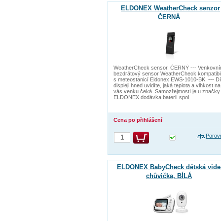
ELDONEX WeatherCheck senzor
ČERNÁ
WeatherCheck sensor, ČERNÝ --- Venkovn
bezdrátový sensor WeatherCheck kompatibil
s meteostanicí Eldonex EWS-1010-BK. --- D
displeji hned uvidíte, jaká teplota a vlhkost na
vás venku čeká. Samozřejmostí je u značky
ELDONEX dodávka baterií spol
Cena po přihlášení
Porov
ELDONEX BabyCheck dětská vide
chůvička, BÍLÁ