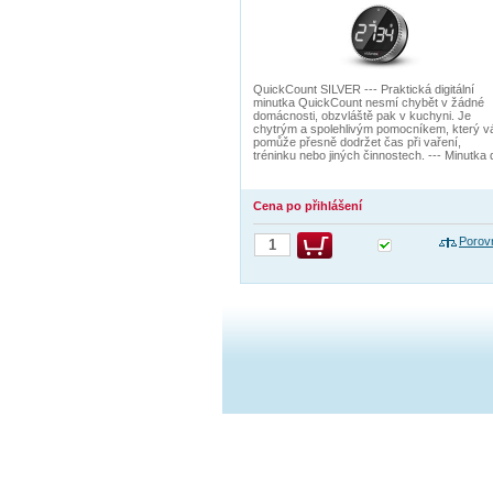
QuickCount SILVER --- Praktická digitální
minutka QuickCount nesmí chybět v žádné
domácnosti, obzvláště pak v kuchyni. Je
chytrým a spolehlivým pomocníkem, který 
pomůže přesně dodržet čas při vaření,
tréninku nebo jiných činnostech. --- Minutka 
Cena po přihlášení
Porov