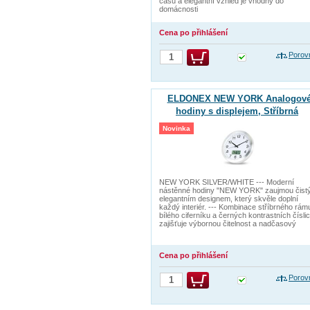
času a elegantní vzhled je vhodný do
domácnosti
Cena po přihlášení
Porov
ELDONEX NEW YORK Analogov
hodiny s displejem, Stříbrná
Novinka
NEW YORK SILVER/WHITE --- Moderní
nástěnné hodiny "NEW YORK" zaujmou čist
elegantním designem, který skvěle doplní
každý interiér. --- Kombinace stříbrného rám
bílého ciferníku a černých kontrastních číslic
zajišťuje výbornou čitelnost a nadčasový
Cena po přihlášení
Porov