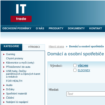
OBCHODNÍ PODMÍNKY
O NÁS
PRODUKTY
DOKUMENTY
KONTAKT
KATEGORIE
Hlavní strana
Domácí a osobní spotřebiče
VÝROBCI
Domácí a osobní spotřebiče
Gaming
Chytré prsteny
Klávesnice a myši (sety)
Výrobci:
VŠICHNI
Příslušenství do auta
ELDONEX
USB huby, čtečky
paměťových a čipových karet
a redukce
FOR HEALTH
Audio
Držáky
Hledat:
Spotřební materiál
Čištění
Nabíjení & napájení