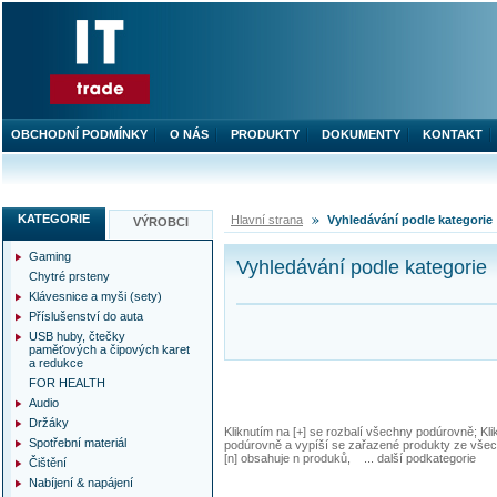
OBCHODNÍ PODMÍNKY
O NÁS
PRODUKTY
DOKUMENTY
KONTAKT
KATEGORIE
Hlavní strana
Vyhledávání podle kategorie
VÝROBCI
Gaming
Vyhledávání podle kategorie
Chytré prsteny
Klávesnice a myši (sety)
Příslušenství do auta
USB huby, čtečky
paměťových a čipových karet
a redukce
FOR HEALTH
Audio
Držáky
Kliknutím na [+] se rozbalí všechny podúrovně; Kl
Spotřební materiál
podúrovně a vypíší se zařazené produkty ze všec
[n] obsahuje n produků, ... další podkategorie
Čištění
Nabíjení & napájení