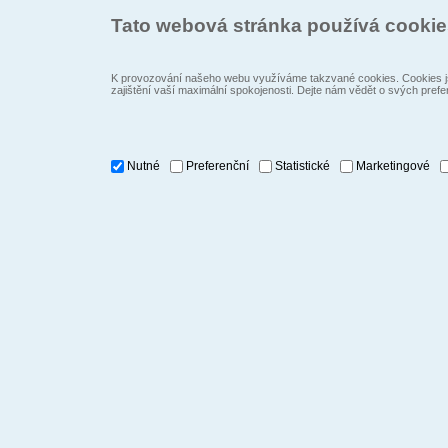
Tato webová stránka používá cooki
K provozování našeho webu využíváme takzvané cookies. Cookies js
zajištění vaší maximální spokojenosti. Dejte nám vědět o svých prefe
Nutné
Preferenční
Statistické
Marketingové