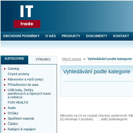
OBCHODNÍ PODMÍNKY
O NÁS
PRODUKTY
DOKUMENTY
KONTAKT
KATEGORIE
Hlavní strana
Vyhledávání podle kategorie
VÝROBCI
Gaming
Vyhledávání podle kategorie
Chytré prsteny
Klávesnice a myši (sety)
Příslušenství do auta
USB huby, čtečky
paměťových a čipových karet
a redukce
FOR HEALTH
Audio
Držáky
Kliknutím na [+] se rozbalí všechny podúrovně; Kl
Spotřební materiál
[n] obsahuje n produků, ... další podkategorie
Čištění
Nabíjení & napájení