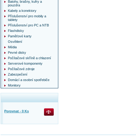
Batohy, brašny, kufry a
pouzdra
Kabely a konektory
Příslušenství pro mobily a
tablety
Příslušenství pro PC a NTB
Flashdisky
Paměťové karty
Osvětlení
Média
Pevné disky
Počítačové skříně a chlazení
Serverové komponenty
Počítačové zdroje
Zabezpečení
Domácí a osobní spotřebiče
Monitory
Porovnat -
0
Ks