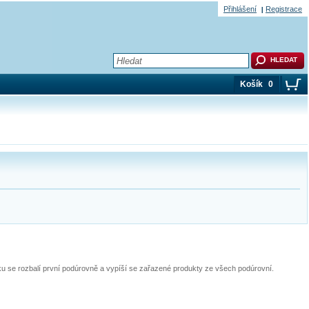
Přihlášení
Registrace
Košík
0
pku se rozbalí první podúrovně a vypíší se zařazené produkty ze všech podúrovní.