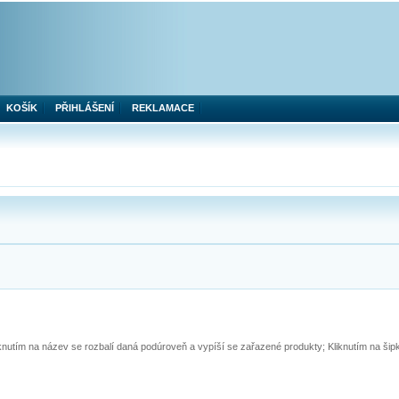
KOŠÍK
PŘIHLÁŠENÍ
REKLAMACE
iknutím na název se rozbalí daná podúroveň a vypíší se zařazené produkty; Kliknutím na ši