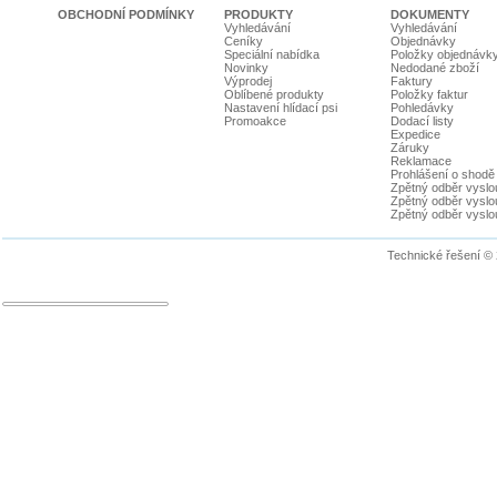
OBCHODNÍ PODMÍNKY
PRODUKTY
DOKUMENTY
Vyhledávání
Vyhledávání
Ceníky
Objednávky
Speciální nabídka
Položky objednávk
Novinky
Nedodané zboží
Výprodej
Faktury
Oblíbené produkty
Položky faktur
Nastavení hlídací psi
Pohledávky
Promoakce
Dodací listy
Expedice
Záruky
Reklamace
Prohlášení o shodě
Zpětný odběr vyslou
Zpětný odběr vyslouž
Zpětný odběr vyslou
Technické řešení ©