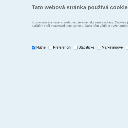
Tato webová stránka používá cooki
K provozování našeho webu využíváme takzvané cookies. Cookies js
zajištění vaší maximální spokojenosti. Dejte nám vědět o svých prefe
Nutné
Preferenční
Statistické
Marketingové