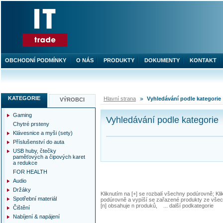
OBCHODNÍ PODMÍNKY
O NÁS
PRODUKTY
DOKUMENTY
KONTAKT
KATEGORIE
Hlavní strana
Vyhledávání podle kategorie
VÝROBCI
Gaming
Vyhledávání podle kategorie
Chytré prsteny
Klávesnice a myši (sety)
Příslušenství do auta
USB huby, čtečky
paměťových a čipových karet
a redukce
FOR HEALTH
Audio
Držáky
Kliknutím na [+] se rozbalí všechny podúrovně; Kl
Spotřební materiál
podúrovně a vypíší se zařazené produkty ze všec
[n] obsahuje n produků, ... další podkategorie
Čištění
Nabíjení & napájení