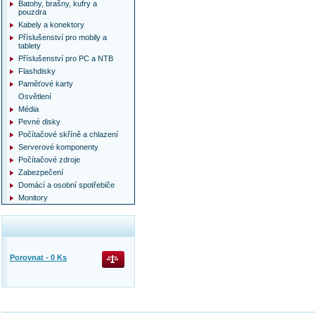
Batohy, brašny, kufry a
pouzdra
Kabely a konektory
Příslušenství pro mobily a
tablety
Příslušenství pro PC a NTB
Flashdisky
Paměťové karty
Osvětlení
Média
Pevné disky
Počítačové skříně a chlazení
Serverové komponenty
Počítačové zdroje
Zabezpečení
Domácí a osobní spotřebiče
Monitory
Porovnat -
0
Ks