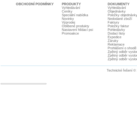
OBCHODNÍ PODMÍNKY
PRODUKTY
DOKUMENTY
Vyhledávání
Vyhledávání
Ceníky
Objednávky
Speciální nabídka
Položky objednávk
Novinky
Nedodané zboží
Výprodej
Faktury
Oblíbené produkty
Položky faktur
Nastavení hlídací psi
Pohledávky
Promoakce
Dodací listy
Expedice
Záruky
Reklamace
Prohlášení o shodě
Zpětný odběr vyslou
Zpětný odběr vyslouž
Zpětný odběr vyslou
Technické řešení ©