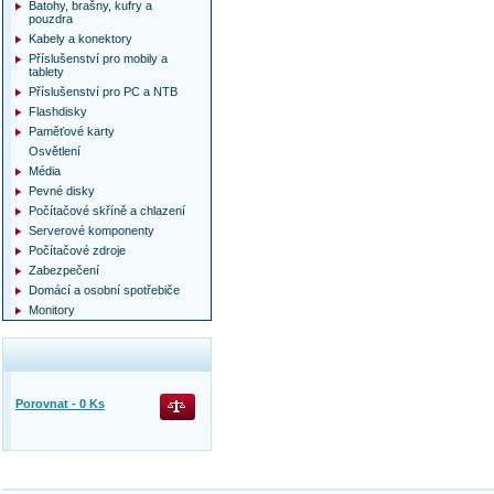
Batohy, brašny, kufry a
pouzdra
Kabely a konektory
Příslušenství pro mobily a
tablety
Příslušenství pro PC a NTB
Flashdisky
Paměťové karty
Osvětlení
Média
Pevné disky
Počítačové skříně a chlazení
Serverové komponenty
Počítačové zdroje
Zabezpečení
Domácí a osobní spotřebiče
Monitory
Porovnat -
0
Ks