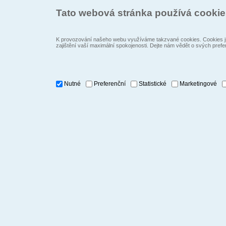
Tato webová stránka používá cooki
K provozování našeho webu využíváme takzvané cookies. Cookies js
zajištění vaší maximální spokojenosti. Dejte nám vědět o svých prefe
Nutné
Preferenční
Statistické
Marketingové