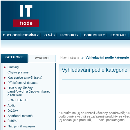
OBCHODNÍ PODMÍNKY
O NÁS
PRODUKTY
DOKUMENTY
KONTAKT
KATEGORIE
Hlavní strana
Vyhledávání podle kategorie
VÝROBCI
Gaming
Vyhledávání podle kategorie
Chytré prsteny
Klávesnice a myši (sety)
Příslušenství do auta
USB huby, čtečky
paměťových a čipových karet
a redukce
FOR HEALTH
Audio
Držáky
Kliknutím na [+] se rozbalí všechny podúrovně; Kl
Spotřební materiál
podúrovně a vypíší se zařazené produkty ze všec
[n] obsahuje n produků, ... další podkategorie
Čištění
Nabíjení & napájení