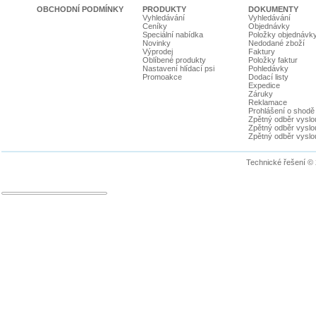
OBCHODNÍ PODMÍNKY
PRODUKTY
DOKUMENTY
Vyhledávání
Vyhledávání
Ceníky
Objednávky
Speciální nabídka
Položky objednávk
Novinky
Nedodané zboží
Výprodej
Faktury
Oblíbené produkty
Položky faktur
Nastavení hlídací psi
Pohledávky
Promoakce
Dodací listy
Expedice
Záruky
Reklamace
Prohlášení o shodě
Zpětný odběr vyslou
Zpětný odběr vyslouž
Zpětný odběr vyslou
Technické řešení ©