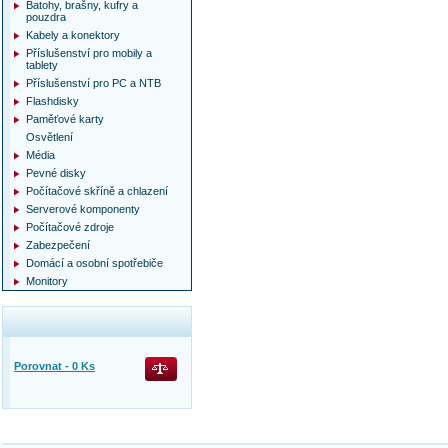
Batohy, brašny, kufry a
pouzdra
Kabely a konektory
Příslušenství pro mobily a
tablety
Příslušenství pro PC a NTB
Flashdisky
Paměťové karty
Osvětlení
Média
Pevné disky
Počítačové skříně a chlazení
Serverové komponenty
Počítačové zdroje
Zabezpečení
Domácí a osobní spotřebiče
Monitory
Porovnat -
0
Ks