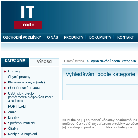
OBCHODNÍ PODMÍNKY
O NÁS
PRODUKTY
DOKUMENTY
KONTAKT
KATEGORIE
Hlavní strana
Vyhledávání podle kategorie
VÝROBCI
Gaming
Vyhledávání podle kategorie
Chytré prsteny
Klávesnice a myši (sety)
Příslušenství do auta
USB huby, čtečky
paměťových a čipových karet
a redukce
FOR HEALTH
Audio
Držáky
Kliknutím na [+] se rozbalí všechny podúrovně; Kl
Spotřební materiál
podúrovně a vypíší se zařazené produkty ze všec
[n] obsahuje n produků, ... další podkategorie
Čištění
Nabíjení & napájení