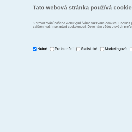
Tato webová stránka používá cooki
K provozování našeho webu využíváme takzvané cookies. Cookies js
zajištění vaší maximální spokojenosti. Dejte nám vědět o svých prefe
Nutné
Preferenční
Statistické
Marketingové