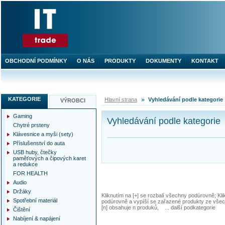
OBCHODNÍ PODMÍNKY
O NÁS
PRODUKTY
DOKUMENTY
KONTAKT
KATEGORIE
Hlavní strana
Vyhledávání podle kategorie
VÝROBCI
Gaming
Vyhledávání podle kategorie
Chytré prsteny
Klávesnice a myši (sety)
Příslušenství do auta
USB huby, čtečky
paměťových a čipových karet
a redukce
FOR HEALTH
Audio
Držáky
Kliknutím na [+] se rozbalí všechny podúrovně; Kl
Spotřební materiál
podúrovně a vypíší se zařazené produkty ze všec
[n] obsahuje n produků, ... další podkategorie
Čištění
Nabíjení & napájení