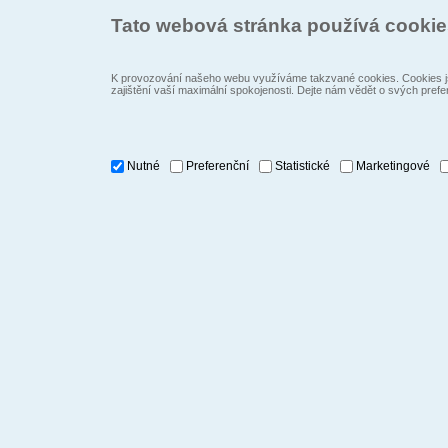
Tato webová stránka používá cooki
K provozování našeho webu využíváme takzvané cookies. Cookies js
zajištění vaší maximální spokojenosti. Dejte nám vědět o svých prefe
Nutné
Preferenční
Statistické
Marketingové