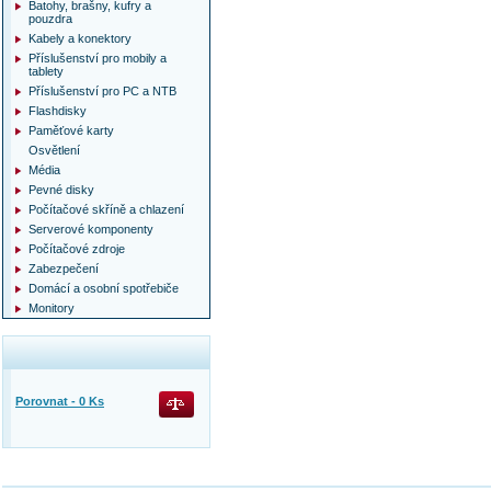
Batohy, brašny, kufry a
pouzdra
Kabely a konektory
Příslušenství pro mobily a
tablety
Příslušenství pro PC a NTB
Flashdisky
Paměťové karty
Osvětlení
Média
Pevné disky
Počítačové skříně a chlazení
Serverové komponenty
Počítačové zdroje
Zabezpečení
Domácí a osobní spotřebiče
Monitory
Porovnat -
0
Ks