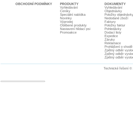
OBCHODNÍ PODMÍNKY
PRODUKTY
DOKUMENTY
Vyhledávání
Vyhledávání
Ceníky
Objednávky
Speciální nabídka
Položky objednávk
Novinky
Nedodané zboží
Výprodej
Faktury
Oblíbené produkty
Položky faktur
Nastavení hlídací psi
Pohledávky
Promoakce
Dodací listy
Expedice
Záruky
Reklamace
Prohlášení o shodě
Zpětný odběr vyslou
Zpětný odběr vyslouž
Zpětný odběr vyslou
Technické řešení ©