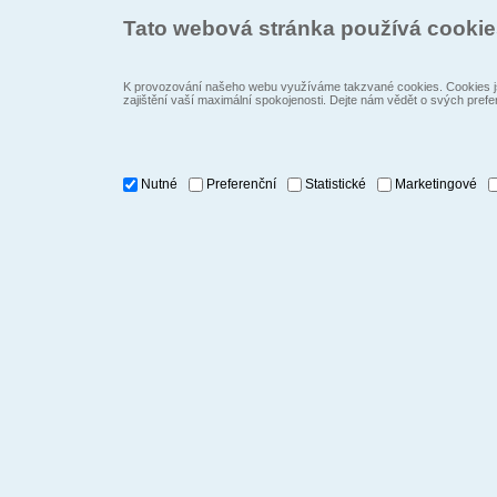
Tato webová stránka používá cooki
K provozování našeho webu využíváme takzvané cookies. Cookies js
zajištění vaší maximální spokojenosti. Dejte nám vědět o svých prefe
Nutné
Preferenční
Statistické
Marketingové