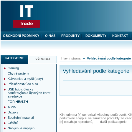
OBCHODNÍ PODMÍNKY
O NÁS
PRODUKTY
DOKUMENTY
KONTAKT
KATEGORIE
Hlavní strana
Vyhledávání podle kategorie
VÝROBCI
Gaming
Vyhledávání podle kategorie
Chytré prsteny
Klávesnice a myši (sety)
Příslušenství do auta
USB huby, čtečky
paměťových a čipových karet
a redukce
FOR HEALTH
Audio
Držáky
Kliknutím na [+] se rozbalí všechny podúrovně; Kl
Spotřební materiál
podúrovně a vypíší se zařazené produkty ze všec
[n] obsahuje n produků, ... další podkategorie
Čištění
Nabíjení & napájení