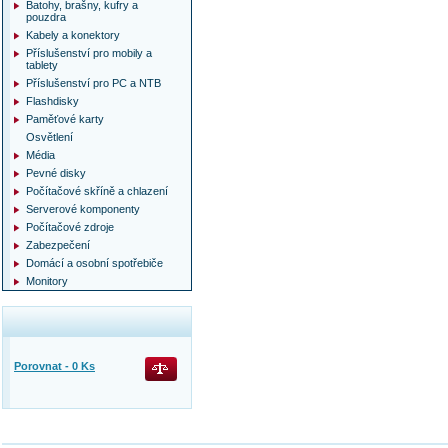
Batohy, brašny, kufry a
pouzdra
Kabely a konektory
Příslušenství pro mobily a
tablety
Příslušenství pro PC a NTB
Flashdisky
Paměťové karty
Osvětlení
Média
Pevné disky
Počítačové skříně a chlazení
Serverové komponenty
Počítačové zdroje
Zabezpečení
Domácí a osobní spotřebiče
Monitory
Porovnat -
0
Ks