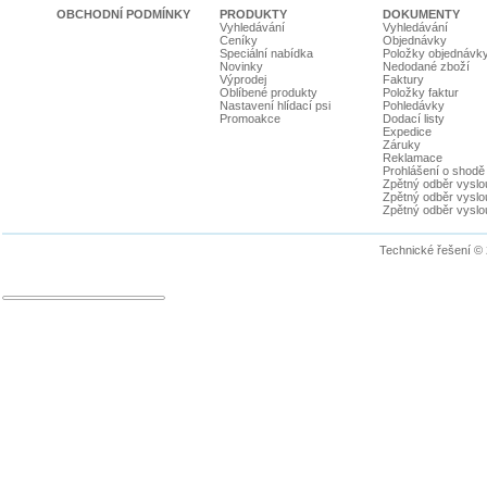
OBCHODNÍ PODMÍNKY
PRODUKTY
DOKUMENTY
Vyhledávání
Vyhledávání
Ceníky
Objednávky
Speciální nabídka
Položky objednávk
Novinky
Nedodané zboží
Výprodej
Faktury
Oblíbené produkty
Položky faktur
Nastavení hlídací psi
Pohledávky
Promoakce
Dodací listy
Expedice
Záruky
Reklamace
Prohlášení o shodě
Zpětný odběr vyslou
Zpětný odběr vyslouž
Zpětný odběr vyslou
Technické řešení ©