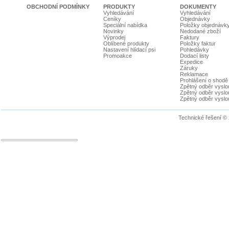
OBCHODNÍ PODMÍNKY
PRODUKTY
DOKUMENTY
Vyhledávání
Vyhledávání
Ceníky
Objednávky
Speciální nabídka
Položky objednávk
Novinky
Nedodané zboží
Výprodej
Faktury
Oblíbené produkty
Položky faktur
Nastavení hlídací psi
Pohledávky
Promoakce
Dodací listy
Expedice
Záruky
Reklamace
Prohlášení o shodě
Zpětný odběr vyslou
Zpětný odběr vyslouž
Zpětný odběr vyslou
Technické řešení ©