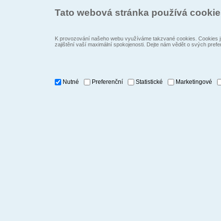
Tato webová stránka používá cooki
K provozování našeho webu využíváme takzvané cookies. Cookies js
zajištění vaší maximální spokojenosti. Dejte nám vědět o svých prefe
Nutné
Preferenční
Statistické
Marketingové