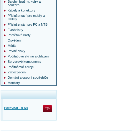
Batohy, brašny, kufry a
pouzdra
Kabely a konektory
Příslušenství pro mobily a
tablety
Příslušenství pro PC a NTB
Flashdisky
Paměťové karty
Osvětlení
Média
Pevné disky
Počítačové skříně a chlazení
Serverové komponenty
Počítačové zdroje
Zabezpečení
Domácí a osobní spotřebiče
Monitory
Porovnat -
0
Ks