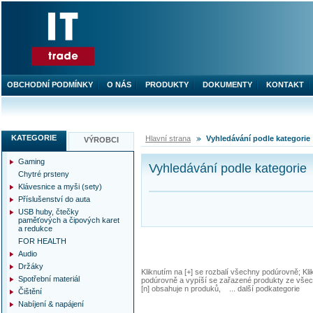
OBCHODNÍ PODMÍNKY
O NÁS
PRODUKTY
DOKUMENTY
KONTAKT
KATEGORIE
Hlavní strana
Vyhledávání podle kategorie
VÝROBCI
Gaming
Vyhledávání podle kategorie
Chytré prsteny
Klávesnice a myši (sety)
Příslušenství do auta
USB huby, čtečky
paměťových a čipových karet
a redukce
FOR HEALTH
Audio
Držáky
Kliknutím na [+] se rozbalí všechny podúrovně; Kl
Spotřební materiál
podúrovně a vypíší se zařazené produkty ze všec
[n] obsahuje n produků, ... další podkategorie
Čištění
Nabíjení & napájení