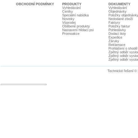
OBCHODNÍ PODMÍNKY
PRODUKTY
DOKUMENTY
Vyhledávání
Vyhledávání
Ceníky
Objednávky
Speciální nabídka
Položky objednávk
Novinky
Nedodané zboží
Výprodej
Faktury
Oblíbené produkty
Položky faktur
Nastavení hlídací psi
Pohledávky
Promoakce
Dodací listy
Expedice
Záruky
Reklamace
Prohlášení o shodě
Zpětný odběr vyslou
Zpětný odběr vyslouž
Zpětný odběr vyslou
Technické řešení ©