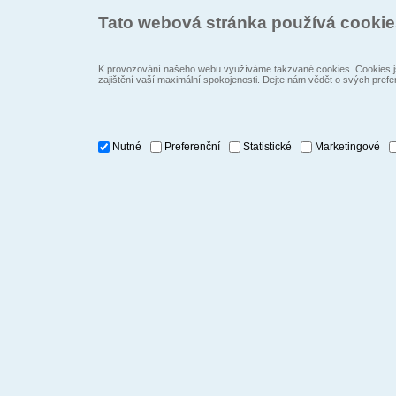
Tato webová stránka používá cooki
K provozování našeho webu využíváme takzvané cookies. Cookies js
zajištění vaší maximální spokojenosti. Dejte nám vědět o svých prefe
Nutné
Preferenční
Statistické
Marketingové