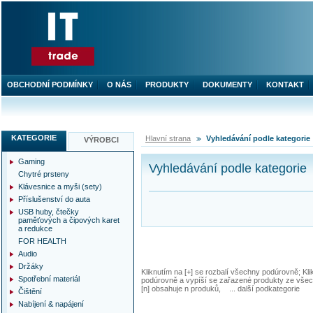
OBCHODNÍ PODMÍNKY
O NÁS
PRODUKTY
DOKUMENTY
KONTAKT
KATEGORIE
Hlavní strana
Vyhledávání podle kategorie
VÝROBCI
Gaming
Vyhledávání podle kategorie
Chytré prsteny
Klávesnice a myši (sety)
Příslušenství do auta
USB huby, čtečky
paměťových a čipových karet
a redukce
FOR HEALTH
Audio
Držáky
Kliknutím na [+] se rozbalí všechny podúrovně; Kl
Spotřební materiál
podúrovně a vypíší se zařazené produkty ze všec
[n] obsahuje n produků, ... další podkategorie
Čištění
Nabíjení & napájení