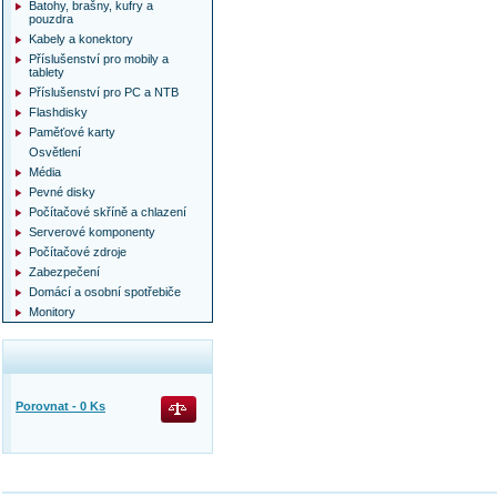
Batohy, brašny, kufry a
pouzdra
Kabely a konektory
Příslušenství pro mobily a
tablety
Příslušenství pro PC a NTB
Flashdisky
Paměťové karty
Osvětlení
Média
Pevné disky
Počítačové skříně a chlazení
Serverové komponenty
Počítačové zdroje
Zabezpečení
Domácí a osobní spotřebiče
Monitory
Porovnat -
0
Ks