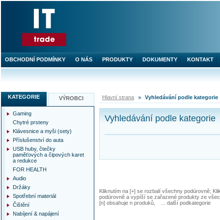
OBCHODNÍ PODMÍNKY
O NÁS
PRODUKTY
DOKUMENTY
KONTAKT
KATEGORIE
Hlavní strana
Vyhledávání podle kategorie
VÝROBCI
Gaming
Vyhledávání podle kategorie
Chytré prsteny
Klávesnice a myši (sety)
Příslušenství do auta
USB huby, čtečky
paměťových a čipových karet
a redukce
FOR HEALTH
Audio
Držáky
Kliknutím na [+] se rozbalí všechny podúrovně; Kl
Spotřební materiál
podúrovně a vypíší se zařazené produkty ze všec
[n] obsahuje n produků, ... další podkategorie
Čištění
Nabíjení & napájení