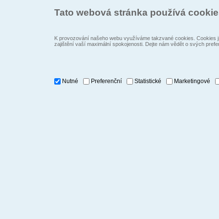
Tato webová stránka používá cooki
K provozování našeho webu využíváme takzvané cookies. Cookies js
zajištění vaší maximální spokojenosti. Dejte nám vědět o svých prefe
Nutné
Preferenční
Statistické
Marketingové