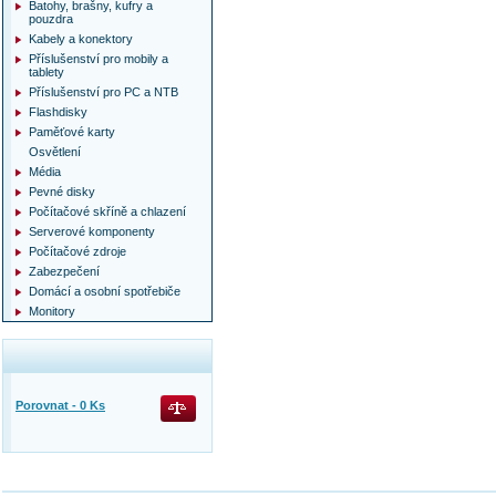
Batohy, brašny, kufry a
pouzdra
Kabely a konektory
Příslušenství pro mobily a
tablety
Příslušenství pro PC a NTB
Flashdisky
Paměťové karty
Osvětlení
Média
Pevné disky
Počítačové skříně a chlazení
Serverové komponenty
Počítačové zdroje
Zabezpečení
Domácí a osobní spotřebiče
Monitory
Porovnat -
0
Ks