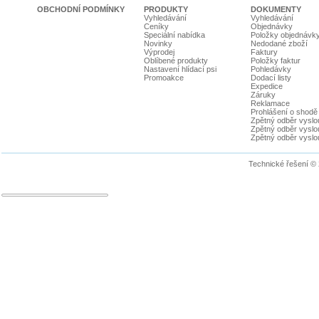
OBCHODNÍ PODMÍNKY
PRODUKTY
DOKUMENTY
Vyhledávání
Vyhledávání
Ceníky
Objednávky
Speciální nabídka
Položky objednávk
Novinky
Nedodané zboží
Výprodej
Faktury
Oblíbené produkty
Položky faktur
Nastavení hlídací psi
Pohledávky
Promoakce
Dodací listy
Expedice
Záruky
Reklamace
Prohlášení o shodě
Zpětný odběr vyslou
Zpětný odběr vyslouž
Zpětný odběr vyslou
Technické řešení ©