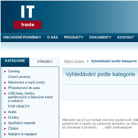
OBCHODNÍ PODMÍNKY
O NÁS
PRODUKTY
DOKUMENTY
KONTAKT
KATEGORIE
Hlavní strana
Vyhledávání podle kategorie
VÝROBCI
Gaming
Vyhledávání podle kategorie
Chytré prsteny
Klávesnice a myši (sety)
Příslušenství do auta
USB huby, čtečky
paměťových a čipových karet
a redukce
FOR HEALTH
Audio
Držáky
Kliknutím na [+] se rozbalí všechny podúrovně; Kl
Spotřební materiál
podúrovně a vypíší se zařazené produkty ze všec
[n] obsahuje n produků, ... další podkategorie
Čištění
Nabíjení & napájení