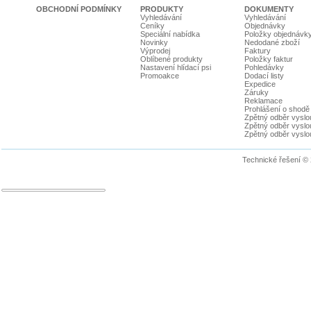
OBCHODNÍ PODMÍNKY
PRODUKTY
DOKUMENTY
Vyhledávání
Vyhledávání
Ceníky
Objednávky
Speciální nabídka
Položky objednávk
Novinky
Nedodané zboží
Výprodej
Faktury
Oblíbené produkty
Položky faktur
Nastavení hlídací psi
Pohledávky
Promoakce
Dodací listy
Expedice
Záruky
Reklamace
Prohlášení o shodě
Zpětný odběr vyslou
Zpětný odběr vyslouž
Zpětný odběr vyslou
Technické řešení ©