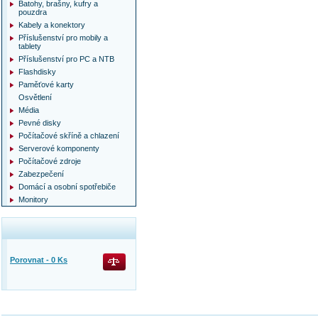
Batohy, brašny, kufry a
pouzdra
Kabely a konektory
Příslušenství pro mobily a
tablety
Příslušenství pro PC a NTB
Flashdisky
Paměťové karty
Osvětlení
Média
Pevné disky
Počítačové skříně a chlazení
Serverové komponenty
Počítačové zdroje
Zabezpečení
Domácí a osobní spotřebiče
Monitory
Porovnat -
0
Ks