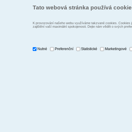
Tato webová stránka používá cooki
K provozování našeho webu využíváme takzvané cookies. Cookies js
zajištění vaší maximální spokojenosti. Dejte nám vědět o svých prefe
Nutné
Preferenční
Statistické
Marketingové