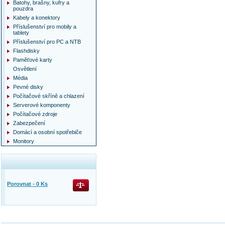
Batohy, brašny, kufry a
pouzdra
Kabely a konektory
Příslušenství pro mobily a
tablety
Příslušenství pro PC a NTB
Flashdisky
Paměťové karty
Osvětlení
Média
Pevné disky
Počítačové skříně a chlazení
Serverové komponenty
Počítačové zdroje
Zabezpečení
Domácí a osobní spotřebiče
Monitory
Porovnat -
0
Ks