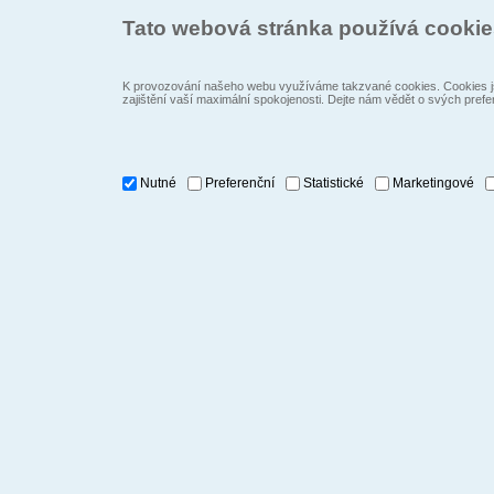
Tato webová stránka používá cooki
K provozování našeho webu využíváme takzvané cookies. Cookies js
zajištění vaší maximální spokojenosti. Dejte nám vědět o svých prefe
Nutné
Preferenční
Statistické
Marketingové