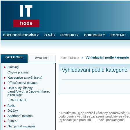
OBCHODNÍ PODMÍNKY
O NÁS
PRODUKTY
DOKUMENTY
KONTAKT
KATEGORIE
Hlavní strana
Vyhledávání podle kategorie
VÝROBCI
Gaming
Vyhledávání podle kategorie
Chytré prsteny
Klávesnice a myši (sety)
Příslušenství do auta
USB huby, čtečky
paměťových a čipových karet
a redukce
FOR HEALTH
Audio
Držáky
Kliknutím na [+] se rozbalí všechny podúrovně; Kl
Spotřební materiál
podúrovně a vypíší se zařazené produkty ze všec
[n] obsahuje n produků, ... další podkategorie
Čištění
Nabíjení & napájení