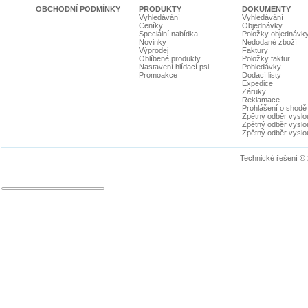
OBCHODNÍ PODMÍNKY
PRODUKTY
DOKUMENTY
Vyhledávání
Vyhledávání
Ceníky
Objednávky
Speciální nabídka
Položky objednávk
Novinky
Nedodané zboží
Výprodej
Faktury
Oblíbené produkty
Položky faktur
Nastavení hlídací psi
Pohledávky
Promoakce
Dodací listy
Expedice
Záruky
Reklamace
Prohlášení o shodě
Zpětný odběr vyslou
Zpětný odběr vyslouž
Zpětný odběr vyslou
Technické řešení ©