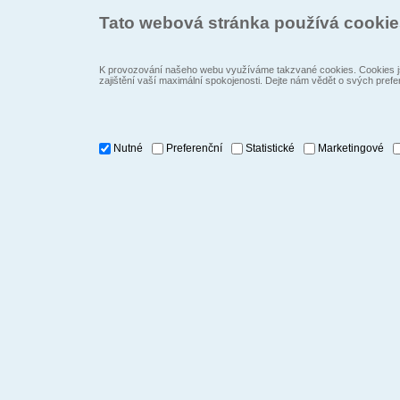
Tato webová stránka používá cooki
K provozování našeho webu využíváme takzvané cookies. Cookies js
zajištění vaší maximální spokojenosti. Dejte nám vědět o svých prefe
Nutné
Preferenční
Statistické
Marketingové