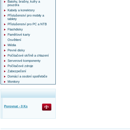
Batohy, brašny, kufry a
pouzdra
Kabely a konektory
Příslušenství pro mobily a
tablety
Příslušenství pro PC a NTB
Flashdisky
Paměťové karty
Osvětlení
Média
Pevné disky
Počítačové skříně a chlazení
Serverové komponenty
Počítačové zdroje
Zabezpečení
Domácí a osobní spotřebiče
Monitory
Porovnat -
0
Ks