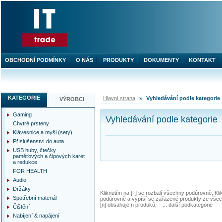
OBCHODNÍ PODMÍNKY
O NÁS
PRODUKTY
DOKUMENTY
KONTAKT
KATEGORIE
Hlavní strana
Vyhledávání podle kategorie
VÝROBCI
Gaming
Vyhledávání podle kategorie
Chytré prsteny
Klávesnice a myši (sety)
Příslušenství do auta
USB huby, čtečky
paměťových a čipových karet
a redukce
FOR HEALTH
Audio
Držáky
Kliknutím na [+] se rozbalí všechny podúrovně; Kl
Spotřební materiál
podúrovně a vypíší se zařazené produkty ze všec
[n] obsahuje n produků, ... další podkategorie
Čištění
Nabíjení & napájení