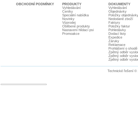
OBCHODNÍ PODMÍNKY
PRODUKTY
DOKUMENTY
Vyhledávání
Vyhledávání
Ceníky
Objednávky
Speciální nabídka
Položky objednávk
Novinky
Nedodané zboží
Výprodej
Faktury
Oblíbené produkty
Položky faktur
Nastavení hlídací psi
Pohledávky
Promoakce
Dodací listy
Expedice
Záruky
Reklamace
Prohlášení o shodě
Zpětný odběr vyslou
Zpětný odběr vyslouž
Zpětný odběr vyslou
Technické řešení ©