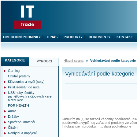
OBCHODNÍ PODMÍNKY
O NÁS
PRODUKTY
DOKUMENTY
KONTAKT
KATEGORIE
Hlavní strana
Vyhledávání podle kategorie
VÝROBCI
Gaming
Vyhledávání podle kategorie
Chytré prsteny
Klávesnice a myši (sety)
Příslušenství do auta
USB huby, čtečky
paměťových a čipových karet
a redukce
FOR HEALTH
Audio
Držáky
Kliknutím na [+] se rozbalí všechny podúrovně; Kl
Spotřební materiál
podúrovně a vypíší se zařazené produkty ze všec
[n] obsahuje n produků, ... další podkategorie
Čištění
Nabíjení & napájení