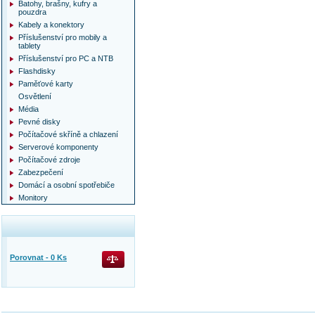
Batohy, brašny, kufry a
pouzdra
Kabely a konektory
Příslušenství pro mobily a
tablety
Příslušenství pro PC a NTB
Flashdisky
Paměťové karty
Osvětlení
Média
Pevné disky
Počítačové skříně a chlazení
Serverové komponenty
Počítačové zdroje
Zabezpečení
Domácí a osobní spotřebiče
Monitory
Porovnat -
0
Ks