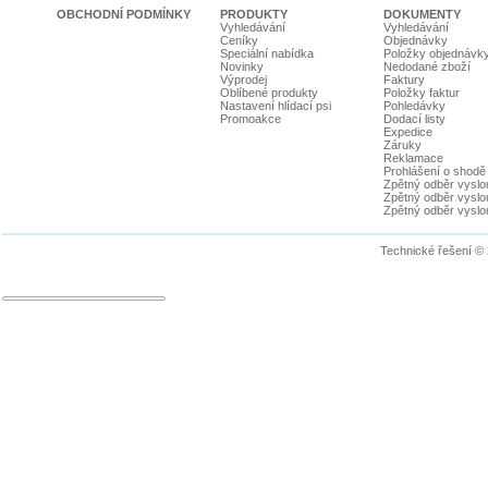
OBCHODNÍ PODMÍNKY
PRODUKTY
DOKUMENTY
Vyhledávání
Vyhledávání
Ceníky
Objednávky
Speciální nabídka
Položky objednávk
Novinky
Nedodané zboží
Výprodej
Faktury
Oblíbené produkty
Položky faktur
Nastavení hlídací psi
Pohledávky
Promoakce
Dodací listy
Expedice
Záruky
Reklamace
Prohlášení o shodě
Zpětný odběr vyslou
Zpětný odběr vyslouž
Zpětný odběr vyslou
Technické řešení ©