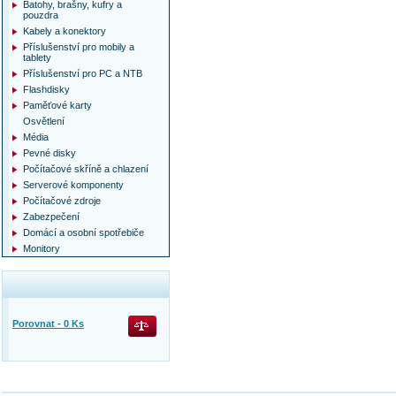
Batohy, brašny, kufry a
pouzdra
Kabely a konektory
Příslušenství pro mobily a
tablety
Příslušenství pro PC a NTB
Flashdisky
Paměťové karty
Osvětlení
Média
Pevné disky
Počítačové skříně a chlazení
Serverové komponenty
Počítačové zdroje
Zabezpečení
Domácí a osobní spotřebiče
Monitory
Porovnat -
0
Ks