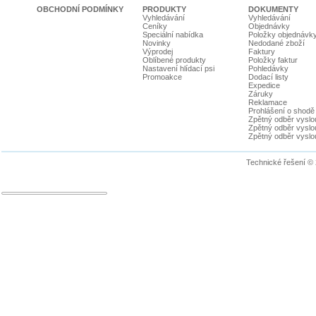
OBCHODNÍ PODMÍNKY
PRODUKTY
DOKUMENTY
Vyhledávání
Vyhledávání
Ceníky
Objednávky
Speciální nabídka
Položky objednávk
Novinky
Nedodané zboží
Výprodej
Faktury
Oblíbené produkty
Položky faktur
Nastavení hlídací psi
Pohledávky
Promoakce
Dodací listy
Expedice
Záruky
Reklamace
Prohlášení o shodě
Zpětný odběr vyslou
Zpětný odběr vyslouž
Zpětný odběr vyslou
Technické řešení ©