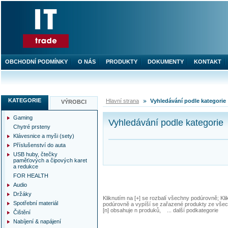
OBCHODNÍ PODMÍNKY
O NÁS
PRODUKTY
DOKUMENTY
KONTAKT
KATEGORIE
Hlavní strana
Vyhledávání podle kategorie
VÝROBCI
Gaming
Vyhledávání podle kategorie
Chytré prsteny
Klávesnice a myši (sety)
Příslušenství do auta
USB huby, čtečky
paměťových a čipových karet
a redukce
FOR HEALTH
Audio
Držáky
Kliknutím na [+] se rozbalí všechny podúrovně; Kl
Spotřební materiál
podúrovně a vypíší se zařazené produkty ze všec
[n] obsahuje n produků, ... další podkategorie
Čištění
Nabíjení & napájení