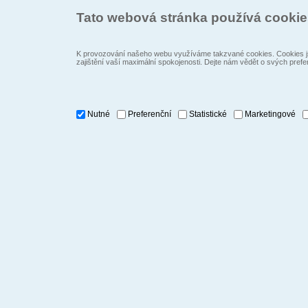
Tato webová stránka používá cooki
K provozování našeho webu využíváme takzvané cookies. Cookies js
zajištění vaší maximální spokojenosti. Dejte nám vědět o svých prefe
Nutné
Preferenční
Statistické
Marketingové