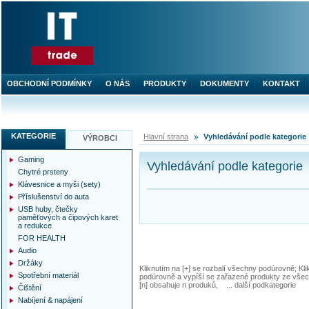
OBCHODNÍ PODMÍNKY
O NÁS
PRODUKTY
DOKUMENTY
KONTAKT
KATEGORIE
Hlavní strana
Vyhledávání podle kategorie
VÝROBCI
Gaming
Vyhledávání podle kategorie
Chytré prsteny
Klávesnice a myši (sety)
Příslušenství do auta
USB huby, čtečky
paměťových a čipových karet
a redukce
FOR HEALTH
Audio
Držáky
Kliknutím na [+] se rozbalí všechny podúrovně; Kl
Spotřební materiál
podúrovně a vypíší se zařazené produkty ze všec
[n] obsahuje n produků, ... další podkategorie
Čištění
Nabíjení & napájení