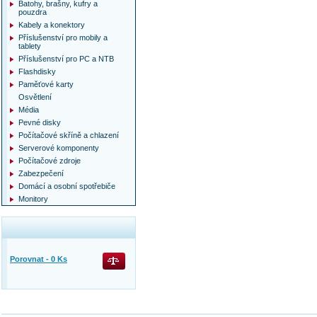
Batohy, brašny, kufry a
pouzdra
Kabely a konektory
Příslušenství pro mobily a
tablety
Příslušenství pro PC a NTB
Flashdisky
Paměťové karty
Osvětlení
Média
Pevné disky
Počítačové skříně a chlazení
Serverové komponenty
Počítačové zdroje
Zabezpečení
Domácí a osobní spotřebiče
Monitory
Porovnat -
0
Ks