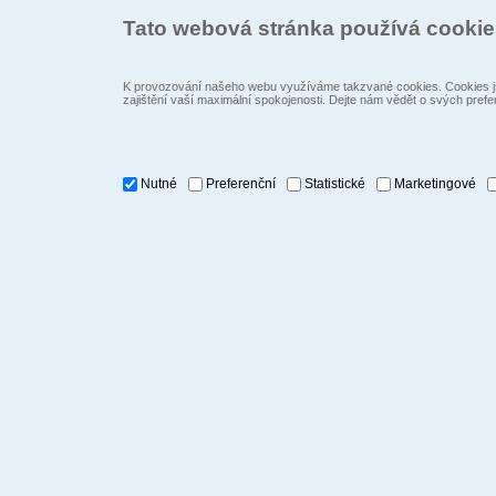
Tato webová stránka používá cooki
K provozování našeho webu využíváme takzvané cookies. Cookies js
zajištění vaší maximální spokojenosti. Dejte nám vědět o svých prefe
Nutné
Preferenční
Statistické
Marketingové