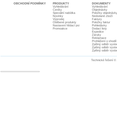
OBCHODNÍ PODMÍNKY
PRODUKTY
DOKUMENTY
Vyhledávání
Vyhledávání
Ceníky
Objednávky
Speciální nabídka
Položky objednávk
Novinky
Nedodané zboží
Výprodej
Faktury
Oblíbené produkty
Položky faktur
Nastavení hlídací psi
Pohledávky
Promoakce
Dodací listy
Expedice
Záruky
Reklamace
Prohlášení o shodě
Zpětný odběr vyslou
Zpětný odběr vyslouž
Zpětný odběr vyslou
Technické řešení ©