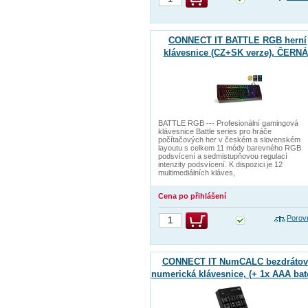
CONNECT IT BATTLE RGB herní
klávesnice (CZ+SK verze), ČERNÁ
BATTLE RGB --- Profesionální gamingová
klávesnice Battle series pro hráče
počítačových her v českém a slovenském
layoutu s celkem 11 módy barevného RGB
podsvícení a sedmistupňovou regulací
intenzity podsvícení. K dispozici je 12
multimediálních kláves,
Cena po přihlášení
Porov
CONNECT IT NumCALC bezdrátov
numerická klávesnice, (+ 1x AAA bat
zdarma), ČERNÁ