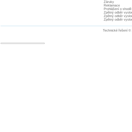
Záruky
Reklamace
Prohlášení o shodě
Zpětný odběr vyslou
Zpětný odběr vyslouž
Zpětný odběr vyslou
Technické řešení ©