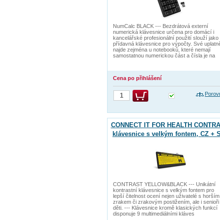
NumCalc BLACK --- Bezdrátová externí
numerická klávesnice určena pro domácí i
kancelářské profesionální použití slouží jako
přídavná klávesnice pro výpočty. Své uplatn
najde zejména u notebooků, které nemají
samostatnou numerickou část a čísla je na
Cena po přihlášení
Porov
CONNECT IT FOR HEALTH CONTR
klávesnice s velkým fontem, CZ + 
verze, ŽLUTÁ/ČERNÁ
CONTRAST YELLOW&BLACK --- Unikátní
kontrastní klávesnice s velkým fontem pro
lepší čitelnost ocení nejen uživatelé s horším
zrakem či zrakovým postižením, ale i senioři
děti. --- Klávesnice kromě klasických funkcí
disponuje 9 multimediálními kláves