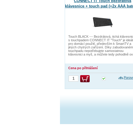
CONNECT IT Touch bezdrátová
klávesnice + touch pad (+2x AAA bat
zdarma), ČERNÁ
Touch BLACK --- Bezdrátová, tichá klávesni
s touchpadem CONNECT IT "Touch" je ideál
pro domácí použití, především k SmartTV a
jiných chytrých zařízení. Díky zabudované
touchpadu nepotřebujete samostatnou
klávesnici a myš, a můžete tedy pohodlně ov
Cena po přihlášení
Porov