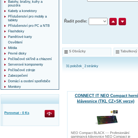
Batohy, brašny, kufry a
pouzdra
Kabely a konektory
Příslušenství pro mobily a
tablety
Řadit podle:
Příslušenství pro PC a NTB
Flashdisky
Paměťové karty
Osvětlení
Média
S Obrázky
Tabulkový
Pevné disky
Počítačové skříně a chlazení
Serverové komponenty
31
položek
2
stránky
Počítačové zdroje
Zabezpečení
Domácí a osobní spotřebiče
Monitory
CONNECT IT NEO Compact hern
klávesnice (TKL CZ+SK verze)
Porovnat -
0
Ks
NEO Compact BLACK --- Profesionální
gamingová klávesnice NEO Compact je