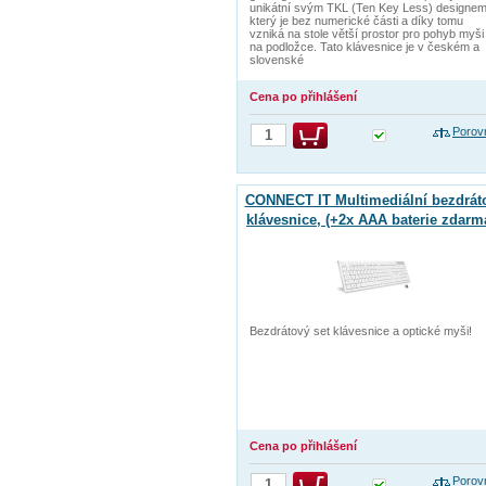
unikátní svým TKL (Ten Key Less) designem
který je bez numerické části a díky tomu
vzniká na stole větší prostor pro pohyb myši
na podložce. Tato klávesnice je v českém a
slovenské
Cena po přihlášení
Porov
CONNECT IT Multimediální bezdrát
klávesnice, (+2x AAA baterie zdarm
CZ + SK verze, bílá
Bezdrátový set klávesnice a optické myši!
Cena po přihlášení
Porov