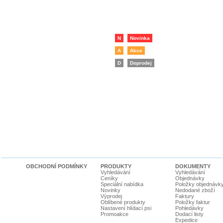
N
Novinka
A
Akce
D
Doprodej
OBCHODNÍ PODMÍNKY
PRODUKTY
DOKUMENTY
Vyhledávání
Vyhledávání
Ceníky
Objednávky
Speciální nabídka
Položky objednávk
Novinky
Nedodané zboží
Výprodej
Faktury
Oblíbené produkty
Položky faktur
Nastavení hlídací psi
Pohledávky
Promoakce
Dodací listy
Expedice