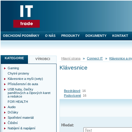
OBCHODNÍ PODMÍNKY
O NÁS
PRODUKTY
DOKUMENTY
KONTAKT
KATEGORIE
Hlavní strana
Connect IT
Klávesnice a my
VÝROBCI
Klávesnice
Gaming
Chytré prsteny
Klávesnice a myši (sety)
Příslušenství do auta
USB huby, čtečky
Bezdrátové
16
paměťových a čipových karet
Podsvícené
16
a redukce
FOR HEALTH
Audio
Držáky
Spotřební materiál
Čištění
Hledat:
Nabíjení & napájení