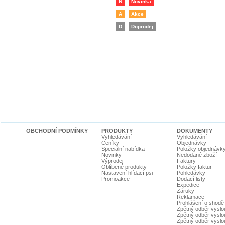
N
Novinka
A
Akce
D
Doprodej
OBCHODNÍ PODMÍNKY
PRODUKTY
DOKUMENTY
Vyhledávání
Vyhledávání
Ceníky
Objednávky
Speciální nabídka
Položky objednávk
Novinky
Nedodané zboží
Výprodej
Faktury
Oblíbené produkty
Položky faktur
Nastavení hlídací psi
Pohledávky
Promoakce
Dodací listy
Expedice
Záruky
Reklamace
Prohlášení o shodě
Zpětný odběr vyslou
Zpětný odběr vyslouž
Zpětný odběr vyslou