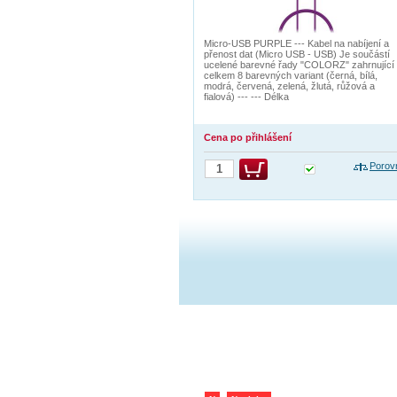
Micro-USB PURPLE --- Kabel na nabíjení a
přenost dat (Micro USB - USB) Je součástí
ucelené barevné řady "COLORZ" zahrnující
celkem 8 barevných variant (černá, bílá,
modrá, červená, zelená, žlutá, růžová a
fialová) --- --- Délka
Cena po přihlášení
Porov