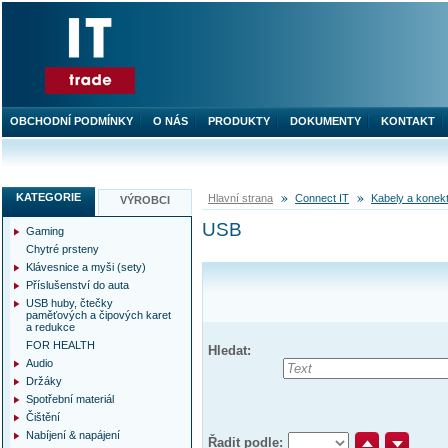
OBCHODNÍ PODMÍNKY
O NÁS
PRODUKTY
DOKUMENTY
KONTAKT
KATEGORIE
Hlavní strana
Connect IT
Kabely a konek
VÝROBCI
USB
Gaming
Chytré prsteny
Klávesnice a myši (sety)
Příslušenství do auta
USB huby, čtečky
paměťových a čipových karet
a redukce
FOR HEALTH
Hledat:
Audio
Držáky
Spotřební materiál
Čištění
Nabíjení & napájení
Řadit podle: