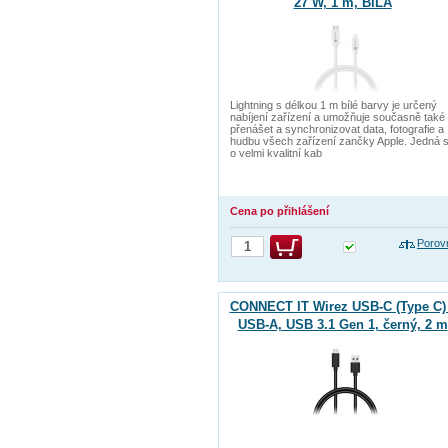
27 W, 1 m, BÍLÁ
Lightning s délkou 1 m bílé barvy je určený
nabíjení zařízení a umožňuje současně také
přenášet a synchronizovat data, fotografie a
hudbu všech zařízení zančky Apple. Jedná 
o velmi kvalitní kab
Cena po přihlášení
Porov
CONNECT IT Wirez USB-C (Type C) 
USB-A, USB 3.1 Gen 1, černý, 2 m