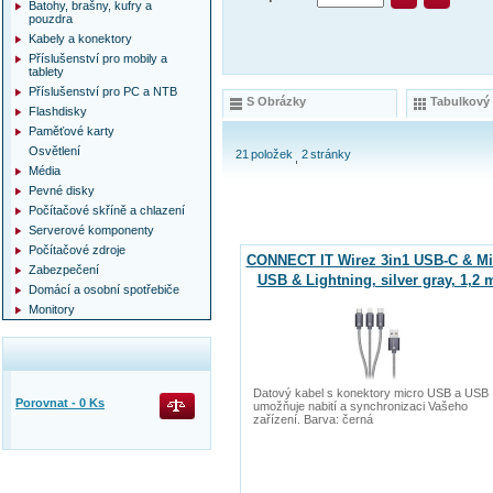
Batohy, brašny, kufry a
pouzdra
Kabely a konektory
Příslušenství pro mobily a
tablety
Příslušenství pro PC a NTB
S Obrázky
Tabulkový
Flashdisky
Paměťové karty
Osvětlení
21
položek
2
stránky
Média
Pevné disky
Počítačové skříně a chlazení
Serverové komponenty
Počítačové zdroje
CONNECT IT Wirez 3in1 USB-C & Mi
Zabezpečení
USB & Lightning, silver gray, 1,2 
Domácí a osobní spotřebiče
Monitory
Datový kabel s konektory micro USB a USB
Porovnat -
0
Ks
umožňuje nabití a synchronizaci Vašeho
zařízení. Barva: černá