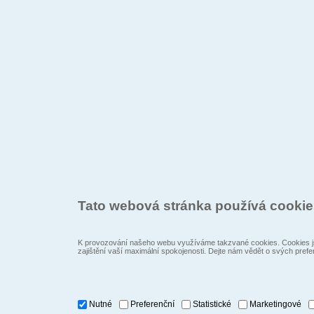
Tato webová stránka používá cooki
K provozování našeho webu využíváme takzvané cookies. Cookies js
zajištění vaší maximální spokojenosti. Dejte nám vědět o svých prefe
Nutné
Preferenční
Statistické
Marketingové