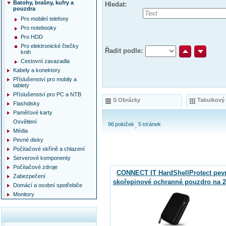
Batohy, brašny, kufry a
Hledat:
pouzdra
Pro mobilní telefony
Pro notebooky
Pro HDD
Pro elektronické čtečky
Řadit podle:
knih
Cestovní zavazadla
Kabely a konektory
Příslušenství pro mobily a
tablety
Příslušenství pro PC a NTB
S Obrázky
Tabulkový
Flashdisky
Paměťové karty
Osvětlení
96
položek
5
stránek
Média
Pevné disky
Počítačové skříně a chlazení
Serverové komponenty
Počítačové zdroje
CONNECT IT HardShellProtect pev
Zabezpečení
skořepinové ochranné pouzdro na 2
Domácí a osobní spotřebiče
HDD, karbon
Monitory