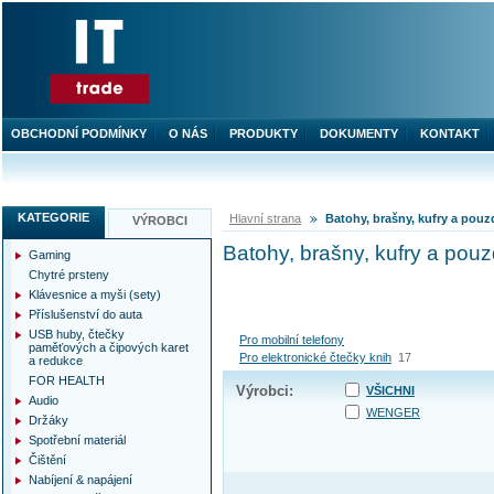
OBCHODNÍ PODMÍNKY
O NÁS
PRODUKTY
DOKUMENTY
KONTAKT
KATEGORIE
Hlavní strana
Batohy, brašny, kufry a pouz
VÝROBCI
Batohy, brašny, kufry a pouz
Gaming
Chytré prsteny
Klávesnice a myši (sety)
Příslušenství do auta
USB huby, čtečky
Pro mobilní telefony
paměťových a čipových karet
Pro elektronické čtečky knih
17
a redukce
FOR HEALTH
Výrobci:
VŠICHNI
Audio
WENGER
Držáky
Spotřební materiál
Čištění
Nabíjení & napájení