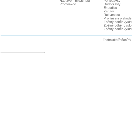
Nastavení hlídací psi
Pohledávky
Promoakce
Dodací listy
Expedice
Záruky
Reklamace
Prohlášení o shodě
Zpětný odběr vyslou
Zpětný odběr vyslouž
Zpětný odběr vyslou
Technické řešení ©