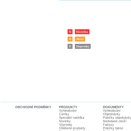
N
Novinka
A
Akce
D
Doprodej
OBCHODNÍ PODMÍNKY
PRODUKTY
DOKUMENTY
Vyhledávání
Vyhledávání
Ceníky
Objednávky
Speciální nabídka
Položky objednávk
Novinky
Nedodané zboží
Výprodej
Faktury
Oblíbené produkty
Položky faktur