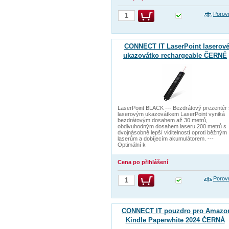
Porov
CONNECT IT LaserPoint laserov
ukazovátko rechargeable ČERNÉ
LaserPoint BLACK --- Bezdrátový prezentér 
laserovým ukazovátkem LaserPoint vyniká
bezdrátovým dosahem až 30 metrů,
obdivuhodným dosahem laseru 200 metrů s
dvojnásobně lepší viditelností oproti běžným
laserům a dobíjecím akumulátorem. ---
Optimální k
Cena po přihlášení
Porov
CONNECT IT pouzdro pro Amazo
Kindle Paperwhite 2024 ČERNÁ