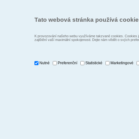
Tato webová stránka používá cooki
K provozování našeho webu využíváme takzvané cookies. Cookies js
zajištění vaší maximální spokojenosti. Dejte nám vědět o svých prefe
Nutné
Preferenční
Statistické
Marketingové