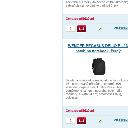
zacvaknutí čtečky do pevné vnitřní skořepin
zabraňuje samovolné vypadnutí čtečk
Cena po přihlášení
Porov
WENGER PEGASUS DELUXE - 16
batoh na notebook, černý
Batoh na notebook s maximální úhlopříčkou 
16", polstrovaná přihrádka, externí USB
konektor, organizátor, Trolley Pass-Thru,
odměkčené ramenní popruhy, objem 25l,
rozměry 37x48x24 cm, hmotnost 1360g,
polyester
Cena po přihlášení
Porov