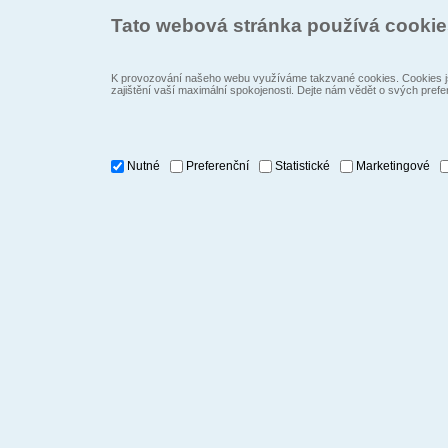
Tato webová stránka používá cooki
K provozování našeho webu využíváme takzvané cookies. Cookies js
zajištění vaší maximální spokojenosti. Dejte nám vědět o svých prefe
Nutné
Preferenční
Statistické
Marketingové