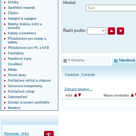
Držáky
Hledat:
Spotřební materiál
Čištění
Nabíjení & napájení
Batohy, brašny, kufry a
pouzdra
Řadit podle:
Kabely a konektory
Příslušenství pro mobily a
tablety
Příslušenství pro PC a NTB
Flashdisky
Paměťové karty
S Obrázky
Tabulkový
Osvětlení
Média
0
položek
0
stránek
Pevné disky
Počítačové skříně a chlazení
Serverové komponenty
Zobrazit sloupce…
Počítačové zdroje
Kód
Název produktu
Zabezpečení
Domácí a osobní spotřebiče
Monitory
Porovnat -
0
Ks