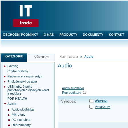
OBCHODNÍ PODMÍNKY
O NÁS
PRODUKTY
DOKUMENTY
KONTAKT
KATEGORIE
Hlavní strana
Audio
VÝROBCI
Audio
Gaming
Chytré prsteny
Klávesnice a myši (sety)
Příslušenství do auta
USB huby, čtečky
Audio sluchátka
paměťových a čipových karet
Reproduktory
11
a redukce
FOR HEALTH
Výrobci:
VŠICHNI
Audio
VERBATIM
Audio sluchátka
Mikrofony
PC sluchátka
Reproduktory