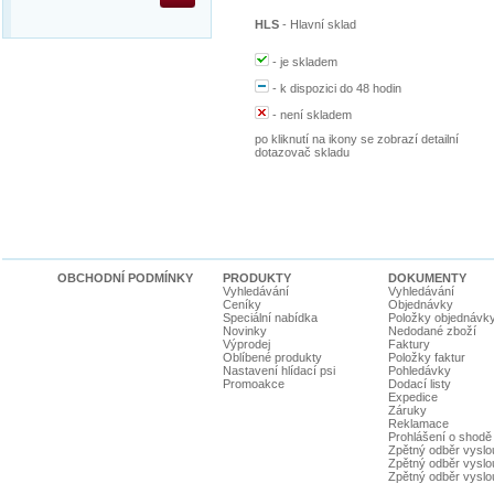
HLS
-
Hlavní sklad
-
je skladem
-
k dispozici do 48 hodin
-
není skladem
po kliknutí na ikony se zobrazí detailní
dotazovač skladu
OBCHODNÍ PODMÍNKY
PRODUKTY
DOKUMENTY
Vyhledávání
Vyhledávání
Ceníky
Objednávky
Speciální nabídka
Položky objednávk
Novinky
Nedodané zboží
Výprodej
Faktury
Oblíbené produkty
Položky faktur
Nastavení hlídací psi
Pohledávky
Promoakce
Dodací listy
Expedice
Záruky
Reklamace
Prohlášení o shodě
Zpětný odběr vyslou
Zpětný odběr vyslouž
Zpětný odběr vyslou