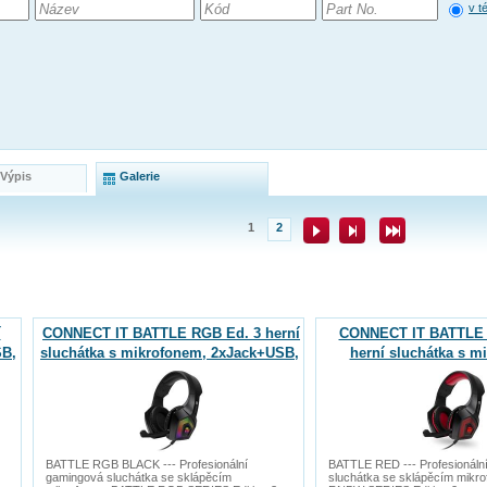
v t
 Výpis
Galerie
1
2
í
CONNECT IT BATTLE RGB Ed. 3 herní
CONNECT IT BATTLE 
SB,
sluchátka s mikrofonem, 2xJack+USB,
herní sluchátka s m
ČERNÁ
2xJack+USB, Č
BATTLE RGB BLACK --- Profesionální
BATTLE RED --- Profesionáln
gamingová sluchátka se sklápěcím
sluchátka se sklápěcím mik