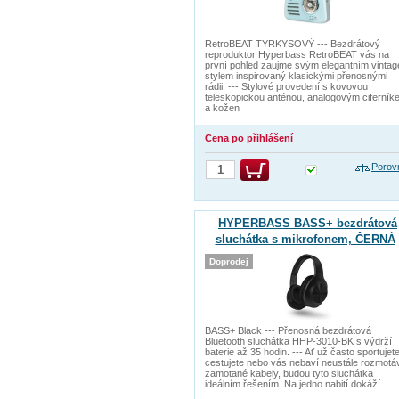
RetroBEAT TYRKYSOVÝ --- Bezdrátový
reproduktor Hyperbass RetroBEAT vás na
první pohled zaujme svým elegantním vintag
stylem inspirovaný klasickými přenosnými
rádii. --- Stylové provedení s kovovou
teleskopickou anténou, analogovým ciferník
a kožen
Cena po přihlášení
Porov
HYPERBASS BASS+ bezdrátová
sluchátka s mikrofonem, ČERNÁ
Doprodej
BASS+ Black --- Přenosná bezdrátová
Bluetooth sluchátka HHP-3010-BK s výdrží
baterie až 35 hodin. --- Ať už často sportujete
cestujete nebo vás nebaví neustále rozmotá
zamotané kabely, budou tyto sluchátka
ideálním řešením. Na jedno nabití dokáží