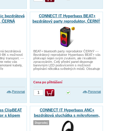
c bezdrátová
CONNECT IT Hyperbass BEAT+
a, ČERNÁ
bezdrátový party reproduktor, ČERNÝ
sná bezdrátová
BEAT+ bluetooth party reproduktor ČERNÝ ---
0-BK s možností
Bezdrátový reproduktor Hyperbass BEAT+ vás
ný transport. ---
překvapí nejen svým zvukem, ale i kvalitním
jete nebo vás
zpracováním. Celý přední panel disponuje
amotané kabely,
barevným LED podsvícením s možností
 ře
přepínání několika světelných módů. Obsahuje
Cena po přihlášení
Porovnat
Porovnat
ss ClipBEAT
CONNECT IT Hyperbass ANC+
or s klipem
bezdrátová sluchátka s mikrofonem,
TÝ
ČERNÁ
Doprodej