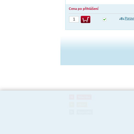
Cena po přihlášení
Porov
N
Novinka
A
Akce
D
Doprodej