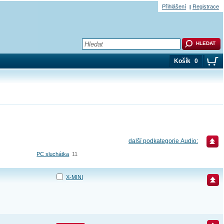
Přihlášení
Registrace
Košík
0
další podkategorie Audio:
PC sluchátka
11
X-MINI