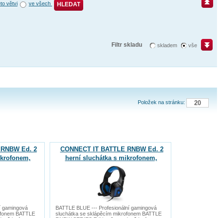
éto větvi
ve všech
HLEDAT
Filtr skladu
skladem
vše
Položek na stránku:
RNBW Ed. 2
CONNECT IT BATTLE RNBW Ed. 2
ikrofonem,
herní sluchátka s mikrofonem,
ERVENÁ
2xJack+USB, MODRÁ
í gamingová
BATTLE BLUE --- Profesionální gamingová
rofonem BATTLE
sluchátka se sklápěcím mikrofonem BATTLE