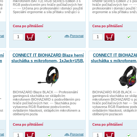
ro
mikrofonem BATTLE RGB SERIES Edition 3 s
RNBW SERIES Edition 2 s pod
to
RGB podsvícením pro hráče počítačových her
hráče počítačových her --- --
ké
--- --- Určena pro profesionální i domácí použití
profesionální i domácí použití 
i
Speciální ergonomie a síla přítlaku snižující ú
ergonomie a síla přítlaku snižu
Cena po přihlášení
Cena po přihlášení
nat
Porovnat
ní
CONNECT IT BIOHAZARD Blaze herní
CONNECT IT BIOHAZAR
m
sluchátka s mikrofonem, 1xJack+USB,
sluchátka s mikrofonem
ČERNÁ
ČERNÁ
BIOHAZARD Blaze BLACK --- Profesionální
BIOHAZARD RGB BLACK --- P
gamingová sluchátka se sklápěcím
gamingová sluchátka se sklá
"
mikrofonem BIOHAZARD s podsvětlením pro
mikrofonem BIOHAZARD s po
hráče počítačových her. --- Sluchátka jsou
hráče počítačových her --- Sl
vybavena RGB Rainbow podsvícením,
vybavena RGB Rainbow pods
st
ovládáním hlasitosti, sklápěcím mikrofonem a
ovládáním hlasitosti, sklápěc
oblíbenými pozla
oblíbenými pozlacen
Cena po přihlášení
Cena po přihlášení
nat
Porovnat