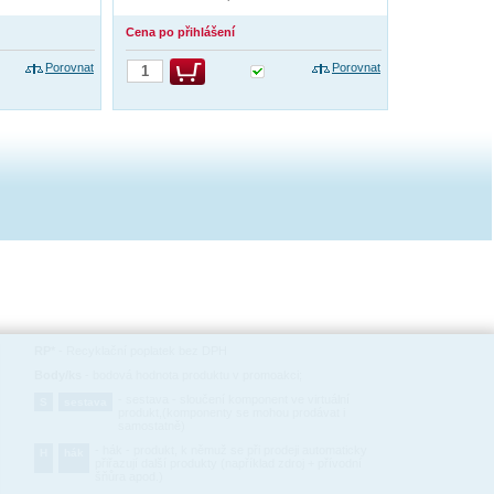
Cena po přihlášení
Porovnat
Porovnat
RP*
-
Recyklační poplatek bez DPH
Body/ks
-
bodová hodnota produktu v promoakci;
-
sestava - sloučení komponent ve virtuální
S
sestava
produkt,(komponenty se mohou prodávat i
samostatně)
-
hák - produkt, k němuž se při prodeji automaticky
H
hák
přiřazují další produkty (například zdroj + přívodní
šňůra apod.)