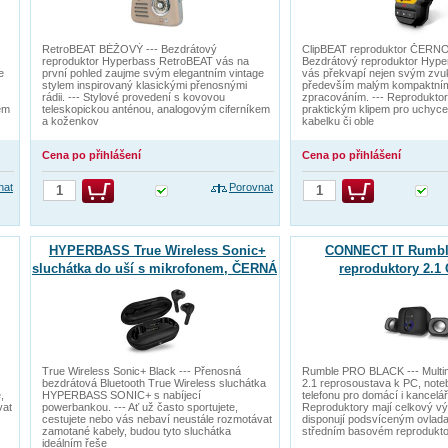
RetroBEAT BÉŽOVÝ --- Bezdrátový
ClipBEAT reproduktor ČERNO
reproduktor Hyperbass RetroBEAT vás na
Bezdrátový reproduktor Hype
e
první pohled zaujme svým elegantním vintage
vás překvapí nejen svým zvu
stylem inspirovaný klasickými přenosnými
především malým kompaktním 
rádii. --- Stylové provedení s kovovou
zpracováním. --- Reproduktor
em
teleskopickou anténou, analogovým ciferníkem
praktickým klipem pro uchyce
a koženkov
kabelku či oble
Cena po přihlášení
Cena po přihlášení
nat
Porovnat
HYPERBASS True Wireless Sonic+
CONNECT IT Rumb
sluchátka do uší s mikrofonem, ČERNÁ
reproduktory 2.
True Wireless Sonic+ Black --- Přenosná
Rumble PRO BLACK --- Multime
bezdrátová Bluetooth True Wireless sluchátka
2.1 reprosoustava k PC, noteb
,
HYPERBASS SONIC+ s nabíjecí
telefonu pro domácí i kancelář
vat
powerbankou. --- Ať už často sportujete,
Reproduktory mají celkový v
cestujete nebo vás nebaví neustále rozmotávat
disponují podsvíceným ovladač
zamotané kabely, budou tyto sluchátka
středním basovém reprodukto
ideálním řeše