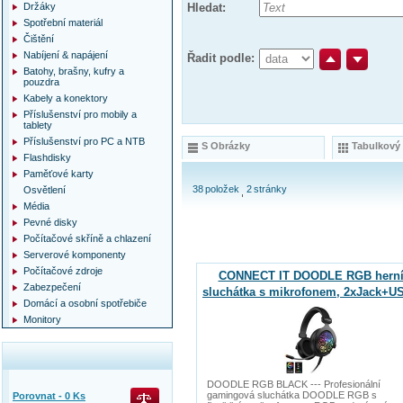
Držáky
Hledat:
Spotřební materiál
Čištění
Nabíjení & napájení
Řadit podle:
Batohy, brašny, kufry a
pouzdra
Kabely a konektory
Příslušenství pro mobily a
tablety
Příslušenství pro PC a NTB
S Obrázky
Tabulkový
Flashdisky
Paměťové karty
38
položek
2
stránky
Osvětlení
Média
Pevné disky
Počítačové skříně a chlazení
Serverové komponenty
Počítačové zdroje
CONNECT IT DOODLE RGB hern
Zabezpečení
sluchátka s mikrofonem, 2xJack+U
Domácí a osobní spotřebiče
ČERNÁ
Monitory
DOODLE RGB BLACK --- Profesionální
gamingová sluchátka DOODLE RGB s
Porovnat -
0
Ks