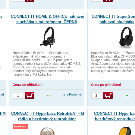
 s
CONNECT IT HOME & OFFICE náhlavní
CONNECT IT SuperSoni
Á
sluchátka s mikrofonem, ČERNÁ
náhlavní sluchátk
Home&Office BLACK --- Sluchátka se
SuperSonic BLACK --- Přeno
sklápěcím mikrofonem pro domácí i
Bluetooth sluchátka CHP-050
kancelářské použití. --- Ať už pracujete z
sklopení obou mušlí pro pohodl
domova nebo z kanceláře, sluchátka HOME &
Ať už často sportujete, cestu
m
OFFICE vám vždy poskytnou maximální
nebaví neustále rozmotávat z
komfort díky měkkým a velmi pohodlným
budou tyto sluchátka ideálním
náušníkům z PU kůže. Ne
Cena po přihlášení
Cena po přihlášení
nat
Porovnat
 FM
CONNECT IT Hyperbass RetroBEAT FM
CONNECT IT Hyperba
rádio a bezdrátový reproduktor
bezdrátový reprodukt
BÉŽOVÝ
ČERNO-ŽLU
Novinka