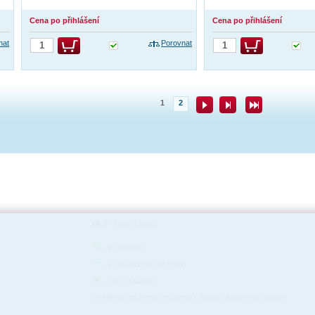
Cena po přihlášení
Cena po přihlášení
nat
Porovnat
1
2
HLS
-
Hlavní sklad
-
je skladem
-
k dispozici do 48 hodin
-
není skladem
po kliknutí na ikony se zobrazí detailní dotazovač skladu