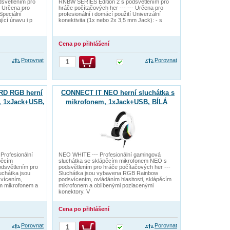
světlením pro
RNBW SERIES Edition 2 s podsvětlením pro
- Určena pro
hráče počítačových her --- --- Určena pro
Speciální
profesionální i domácí použití Univerzální
jící únavu i p
konektivita (1x nebo 2x 3,5 mm Jack): - s
Cena po přihlášení
Porovnat
Porovnat
D RGB herní
CONNECT IT NEO herní sluchátka s
, 1xJack+USB,
mikrofonem, 1xJack+USB, BÍLÁ
rofesionální
NEO WHITE --- Profesionální gamingová
pěcím
sluchátka se sklápěcím mikrofonem NEO s
dsvětlením pro
podsvětlením pro hráče počítačových her ---
uchátka jsou
Sluchátka jsou vybavena RGB Rainbow
vícením,
podsvícením, ovládáním hlasitosti, sklápěcím
ím mikrofonem a
mikrofonem a oblíbenými pozlacenými
konektory. V
Cena po přihlášení
Porovnat
Porovnat