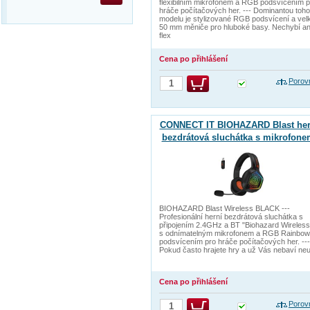
flexibilním mikrofonem a RGB podsvícením p
hráče počítačových her. --- Dominantou toho
modelu je stylizované RGB podsvícení a vel
50 mm měniče pro hluboké basy. Nechybí an
flex
Cena po přihlášení
Porov
CONNECT IT BIOHAZARD Blast her
bezdrátová sluchátka s mikrofone
1xJack+USB ČERNÁ
BIOHAZARD Blast Wireless BLACK ---
Profesionální herní bezdrátová sluchátka s
připojením 2.4GHz a BT "Biohazard Wireless
s odnímatelným mikrofonem a RGB Rainbow
podsvícením pro hráče počítačových her. ---
Pokud často hrajete hry a už Vás nebaví neu
Cena po přihlášení
Porov