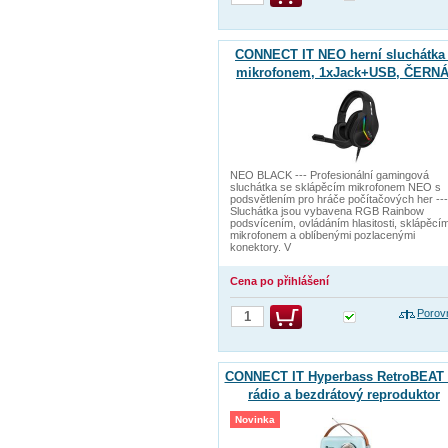
CONNECT IT NEO herní sluchátka
mikrofonem, 1xJack+USB, ČERN
NEO BLACK --- Profesionální gamingová
sluchátka se sklápěcím mikrofonem NEO s
podsvětlením pro hráče počítačových her ---
Sluchátka jsou vybavena RGB Rainbow
podsvícením, ovládáním hlasitosti, sklápěcí
mikrofonem a oblíbenými pozlacenými
konektory. V
Cena po přihlášení
Porov
CONNECT IT Hyperbass RetroBEAT
rádio a bezdrátový reproduktor
TYRKYSOVÝ
Novinka