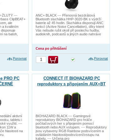
-ŽLUTÝ ---
ANC+ BLACK --- Přenosná bezdrátová
rbass ClipBEAT+
Bluetooth sluchátka HHP-3020-BK s výdrží
kem, ale
baterie až 45 hodin. Sluchátka disponují ANC
a kvalitním
funkcí (Active Noise Cancellation), díky které
 disponuje
Vás nebude rušit okolí při poslechu hudby,
ní na batoh,
audioknih, podcastů a jiných audio nahráve
Cena po přihlášení
Porovnat
Porovnat
le PRO PC
CONNECT IT BIOHAZARD PC
1 ČERNÉ
reproduktory s připojením AUX+BT
ČERNÉ
diální aktivní
BIOHAZARD BLACK --- Gamingové
ooku, tabletu i
reproduktory BIOHAZARD pro hráče
ské využití. ---
počítačových her s připojením pomocí
ýkon 11W a
bluetooth nebo AUX vstupem. --- Reproduktory
e hlasitosti na
jsou vybaveny RGB Rainbow podsvícením a
ru.
ovládáním hlasitosti/podsvícení/vstupu na
kabelu. --- Určena pro