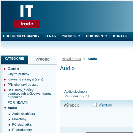
OBCHODNÍ PODMÍNKY
O NÁS
PRODUKTY
DOKUMENTY
KONTAKT
KATEGORIE
Hlavní strana
Audio
VÝROBCI
Audio
Gaming
Chytré prsteny
Klávesnice a myši (sety)
Příslušenství do auta
USB huby, čtečky
Audio sluchátka
paměťových a čipových karet
Reproduktory
11
a redukce
FOR HEALTH
Výrobci:
VŠICHNI
Audio
Audio sluchátka
Mikrofony
PC sluchátka
Reproduktory